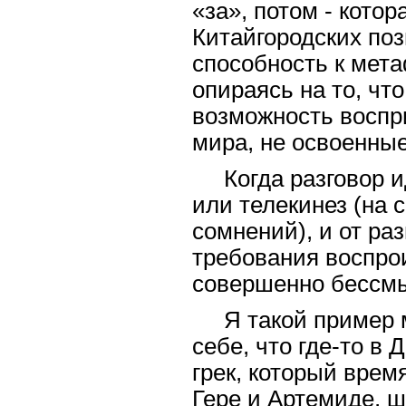
«за», потом - кото
Китайгородских поз
способность к ме
опираясь на то, чт
возможность воспр
мира, не освоенные
Когда разговор и
или телекинез (на 
сомнений), и от ра
требования воспрои
совершенно бессм
Я такой пример 
себе, что где-то в
грек, который врем
Гере и Артемиде, ш