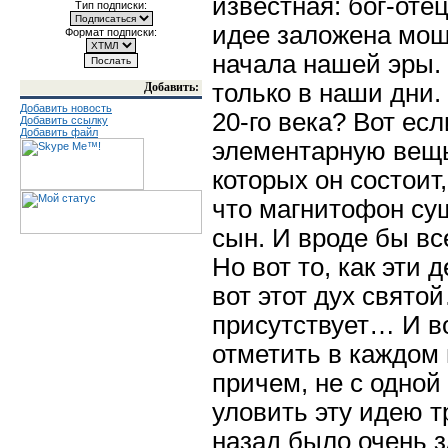
известная: бог-отец
Тип подписки:
идее заложена мощ
Формат подписки:
начала нашей эры.
только в наши дни.
Добавить:
Добавить новость
20-го века? Вот ес
Добавить ссылку
Добавить файл
элементарную вещь 
которых он состоит, 
что магнитофон сущ
сын. И вроде бы все
Но вот то, как эти
вот этот дух святой
присутствует… И в
отметить в каждом 
причем, не с одной
уловить эту идею т
назад было очень з