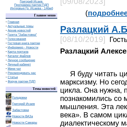
[09/08/2023]
Григорий Исаев.
Программа партии ПДП
Интервью Гр. Исаева - 146мб
(
подробнее.
Главное меню
·
Главная
·
Разлацкий А.Б
Актуальные темы
·
Архив новостей
·
Газета "Забастовка"
[08/10/2019]
Гост
·
Голосования
·
Гостевая книга партии
·
Информер - Новости
Разлацкий Алексе
·
Карта портала
·
Каталог файлов
·
Личное сообщение
·
Личный кабинет
·
Мини чат
Я буду читать ц
·
Рекомендовать нас
·
Статьи
марксизму. Но сего
·
Форум партии ПДП
цикла. Она нужна, 
Темы новостей
познакомились со 
Голодовки
Григорий Исаев
мышления. Эта ле
Забастовки
века». В самом ци
Новости ВАЗа
диалектическому м
Новости Самары