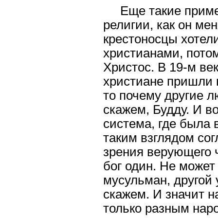
Еще такие приме
религии, как он ме
крестоносцы хотели
христианами, потому
Христос. В 19-м ве
христиане пришли к
то почему другие л
скажем, Будду. И в
система, где была 
таким взглядом сог
зрения верующего ч
бог один. Не может
мусульман, другой 
скажем. И значит на
только разным наро