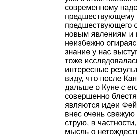
современному надо 
предшествующему о
предшествующего о
новым явлениям и 
неизбежно опираясь
знание у нас высту
тоже исследовалась
интересные результ
виду, что после Ка
дальше о Куне с ег
совершенно блестя
являются идеи Фейе
внес очень свежую
струю, в частности
мысль о нетождеств