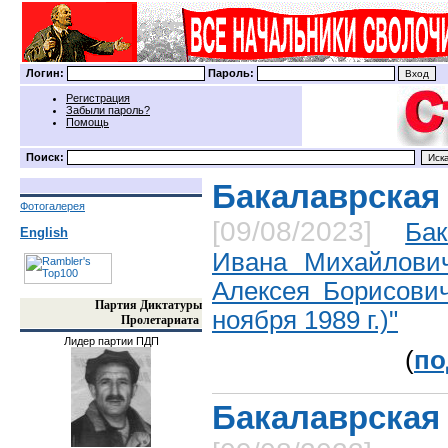
Логин:
Пароль:
Регистрация
Забыли пароль?
Помощь
Поиск:
Бакалаврская
Фотогалерея
[09/08/2023]
Бак
English
Ивана Михайлович
Алексея Борисович
Партия Диктатуры
ноября 1989 г.)"
Пролетариата
Лидер партии ПДП
(
по
Бакалаврская