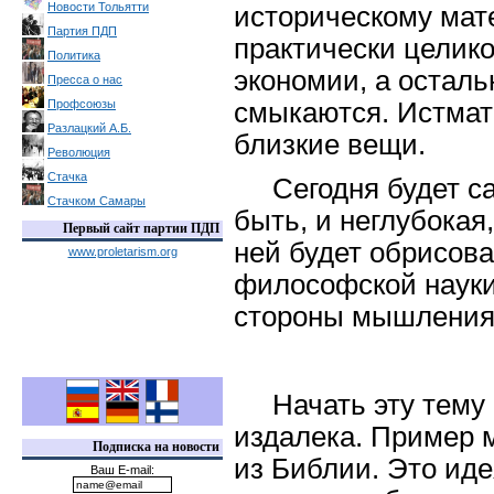
Новости Тольятти
историческому мат
Партия ПДП
практически целико
Политика
экономии, а остал
Пресса о нас
Профсоюзы
смыкаются. Истмат 
Разлацкий А.Б.
близкие вещи.
Революция
Стачка
Сегодня будет с
Стачком Самары
быть, и неглубокая,
Первый сайт партии ПДП
ней будет обрисов
www.proletarism.org
философской науки,
стороны мышления 
Начать эту тему
издалека. Пример м
Подписка на новости
из Библии. Это ид
Ваш E-mail: