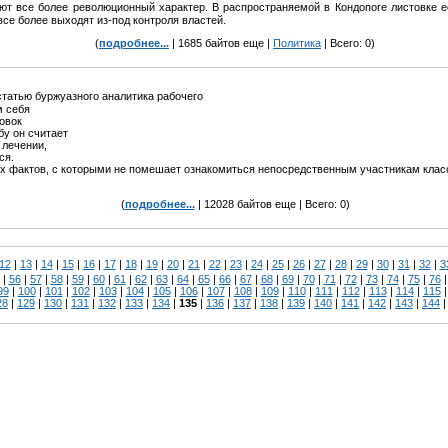
ют все более революционный характер. В распространяемой в Кондопоге листовке е
се более выходят из-под контроля властей.
(
подробнее...
| 1685 байтов еще |
Политика
| Всего: 0)
татью буржуазного аналитика рабочего
м себя
ловок
ьбу он считает
м лечении,
ся.
ых фактов, с которыми не помешает ознакомиться непосредственным участникам клас
(
подробнее...
| 12028 байтов еще | Всего: 0)
12
|
13
|
14
|
15
|
16
|
17
|
18
|
19
|
20
|
21
|
22
|
23
|
24
|
25
|
26
|
27
|
28
|
29
|
30
|
31
|
32
|
3
|
56
|
57
|
58
|
59
|
60
|
61
|
62
|
63
|
64
|
65
|
66
|
67
|
68
|
69
|
70
|
71
|
72
|
73
|
74
|
75
|
76
99
|
100
|
101
|
102
|
103
|
104
|
105
|
106
|
107
|
108
|
109
|
110
|
111
|
112
|
113
|
114
|
115
28
|
129
|
130
|
131
|
132
|
133
|
134
|
135
|
136
|
137
|
138
|
139
|
140
|
141
|
142
|
143
|
144