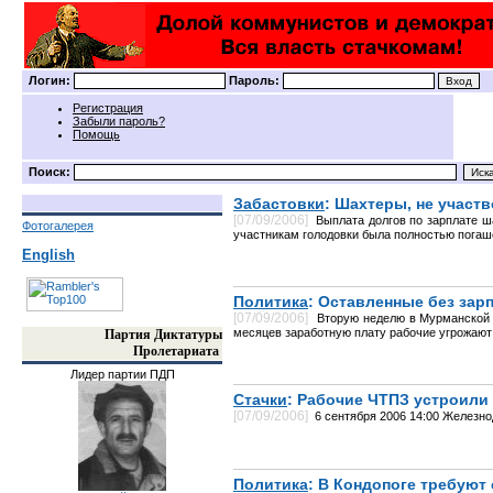
Логин:
Пароль:
Регистрация
Забыли пароль?
Помощь
Поиск:
Забастовки
: Шахтеры, не участ
[07/09/2006]
Выплата долгов по зарплате ш
Фотогалерея
участникам голодовки была полностью погаш
English
Политика
: Оставленные без зар
[07/09/2006]
Вторую неделю в Мурманской 
месяцев заработную плату рабочие угрожают 
Партия Диктатуры
Пролетариата
Лидер партии ПДП
Стачки
: Рабочие ЧТПЗ устроили
[07/09/2006]
6 сентября 2006 14:00 Железно
Политика
: В Кондопоге требуют