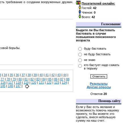
сть требование о создании вооруженных дружин.
Посетителей онлайн:
Гостей:
42
Членов:
0
Всего:
42
Голосование
Быдите ли Вы бастовать
бастовать в случае
повышения пенсионного
возраста
совой борьбы.
буду бастовать
не буду бастовать
не знаю
кто бастует надо сажать
в тюрьму
3
|
34
|
35
|
36
|
37
|
38
|
39
|
40
|
41
|
42
|
43
|
44
|
|
77
|
78
|
79
|
80
|
81
|
82
|
83
|
84
|
85
|
86
|
87
|
88
|
116
|
117
|
118
|
119
|
120
|
121
|
122
|
123
|
124
|
Результаты
|
145
|
146
|
147
]
Другие опросы
Ответов
20
Помощь сайту
Если у Вас есть желание и
возможность помочь нашему
проекту, то Вы можете это
сделать, внеся небольшую
сумму на наш счет: