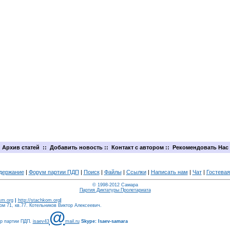
Архив статей
::
Добавить новость
::
Контакт с автором
::
Рекомендовать Нас
держание
|
Форум партии ПДП
|
Поиск
|
Файлы
|
Ссылки
|
Написать нам
|
Чат
|
Гостевая
© 1998-2012 Самара
Партия Диктатуры Пролетариата
ism.org
|
http://stachkom.org
|
м 71, кв.77. Котельников Виктор Алексеевич.
@
ер партии ПДП.
isaev43
mail.ru
Skype: Isaev-samara