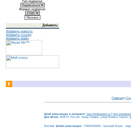
Тип подписки:
Формат подписки:
Добавить:
Добавить новость
Добавить ссылку
Добавить файл
Главная
|
Со
Штаб революции в интернете:
http://proletarism.ru
|
http://proletar
Для писем:
443074, Россия, город Самара, улица Мориса Тореза, до
Сот.тел. Штаба революции:
+79608326083 - Григорий Исаев - лид