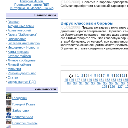
Григорий Исаев.
[07/09/2006]
События в Карелии приобрета
Программа партии ПДП
События приобретают классовый характер и в
Интервью Гр. Исаева - 146мб
Главное меню
·
Главная
Вирус классовой борьбы
·
Актуальные темы
[05/09/2006]
Предлагаю вашему вниманию с
·
Архив новостей
движения Бориса Кагарлицкого. Вероятно, са
·
Газета "Забастовка"
он буржуазным не назовет, однако даже заго
его статьи говорит о том, что классовую бор
·
Голосования
этакой болезнью, от которой, при правильно
·
Гостевая книга партии
капиталистическое общество может избавить
·
Информер - Новости
Впрочем, в статье содержится ряд интересн
·
Карта портала
·
Каталог файлов
·
Личное сообщение
·
Личный кабинет
·
Мини чат
·
Рекомендовать нас
[
1
|
2
|
3
|
4
|
5
|
6
|
7
|
8
|
9
|
10
|
11
|
·
Статьи
45
|
46
|
47
|
48
|
49
|
50
|
51
|
52
|
53
|
54
|
55
·
Форум партии ПДП
|
89
|
90
|
91
|
92
|
93
|
94
|
95
|
96
|
97
|
98
|
125
|
126
|
127
|
1
Темы новостей
Голодовки
Григорий Исаев
Забастовки
Новости ВАЗа
Новости Самары