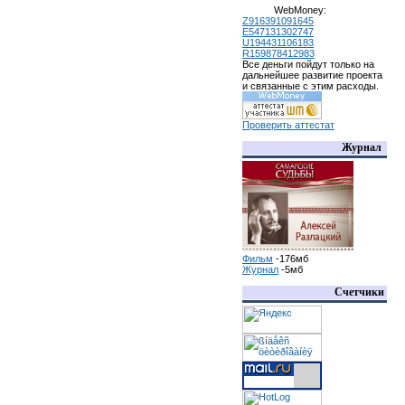
WebMoney:
Z916391091645
E547131302747
U194431106183
R159878412983
Все деньги пойдут только на
дальнейшее развитие проекта
и связанные с этим расходы.
Проверить аттестат
Журнал
Фильм
-176мб
Журнал
-5мб
Счетчики