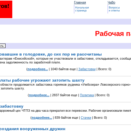
Главная
ЧаВо
Начальная
Вопросы
страница
и ответы
Рабочая п
вовавшие в голодовке, до сих пор не рассчитаны
ахтерам «Енисейской», которые не участвовали в забастовке, откладывается, сообщ
ена задолженность по заработной плате.
(
подробнее...
| 1040 байтов еще |
Забастовки
| Всего: 0)
платы рабочие угрожают затопить шахту
области продолжается забастовка горняков рудника «Умбозера» Ловозерского горно-
затопить шахту.
(
подробнее...
| 2837 байтов еще |
Политика
| Всего: 0)
 забастовку
дорожный цех ЧТПЗ на два часа прекратил все перевозки. Рабочие организовали пике
(
подробнее...
| 839 байтов еще |
Стачки
| Всего: 0)
 создания вооруженных дружин