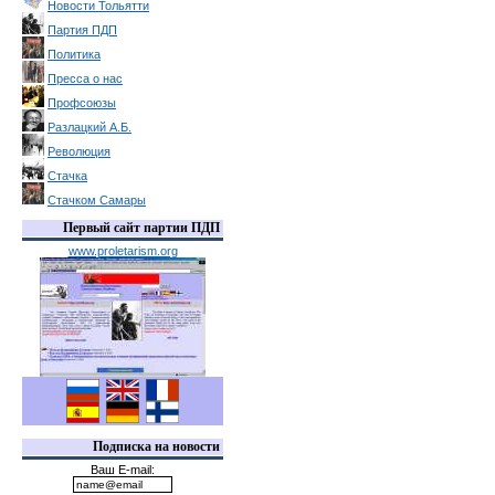
Новости Тольятти
Партия ПДП
Политика
Пресса о нас
Профсоюзы
Разлацкий А.Б.
Революция
Стачка
Стачком Самары
Первый сайт партии ПДП
www.proletarism.org
Подписка на новости
Ваш E-mail: