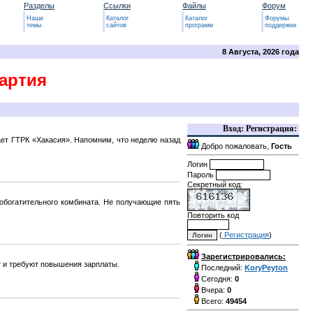
Разделы
Ссылки
Файлы
Форум
Наши
Каталог
Каталог
Форумы
темы
сайтов
программ
поддержки
8 Августа, 2026 года
артия
Вход: Регистрация:
ает ГТРК «Хакасия». Напомним, что неделю назад
Добро пожаловать,
Гость
Логин
Пароль
Секретный код:
обогатительного комбината. Не получающие пять
Повторить код
(
Регистрация
)
Зарегистрировались:
т и требуют повышения зарплаты.
Последний:
KoryPeyton
Сегодня:
0
Вчера:
0
Всего:
49454