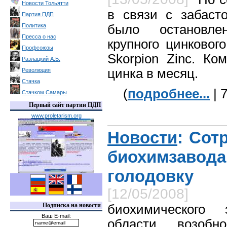
Новости Тольятти
в связи с забаст
Партия ПДП
Политика
было остановле
Пресса о нас
крупного цинковог
Профсоюзы
Skorpion Zinc. Ко
Разлацкий А.Б.
цинка в месяц.
Революция
Стачка
(
подробнее...
| 
Стачком Самары
Первый сайт партии ПДП
www.proletarism.org
Новости
: Сот
биохимзав
голодовку
[12/05/2008]
Подписка на новости
биохимического
Ваш E-mail:
области возобно