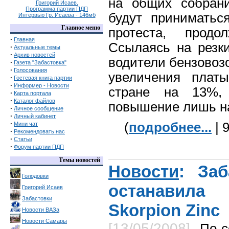
на общих собрани
Григорий Исаев.
Программа партии ПДП
будут приниматьс
Интервью Гр. Исаева - 146мб
Главное меню
протеста, прод
·
Главная
Ссылаясь на резки
·
Актуальные темы
·
Архив новостей
водители бензовоз
·
Газета "Забастовка"
·
Голосования
увеличения плат
·
Гостевая книга партии
·
Информер - Новости
стране на 13%,
·
Карта портала
·
Каталог файлов
повышение лишь н
·
Личное сообщение
·
Личный кабинет
·
(
подробнее...
| 
Мини чат
·
Рекомендовать нас
·
Статьи
·
Форум партии ПДП
Темы новостей
Новости
: За
Голодовки
останавил
Григорий Исаев
Забастовки
Skorpion Zinc
Новости ВАЗа
Новости Самары
[13/05/2008]
По с