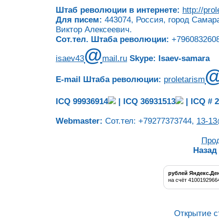
Штаб революции в интернете:
http://pro
Для писем:
443074, Россия, город Самара
Виктор Алексеевич.
Сот.тел. Штаба революции:
+7960832608
@
isaev43
mail.ru
Skype: Isaev-samara
E-mail Штаба революции:
proletarism
ICQ 99936914
|
ICQ 36931513
|
ICQ # 
Webmaster:
Сот.тел: +79277373744,
13-13
Про
Назад
рублей Яндекс.Де
на счёт 4100192966
Открытие с