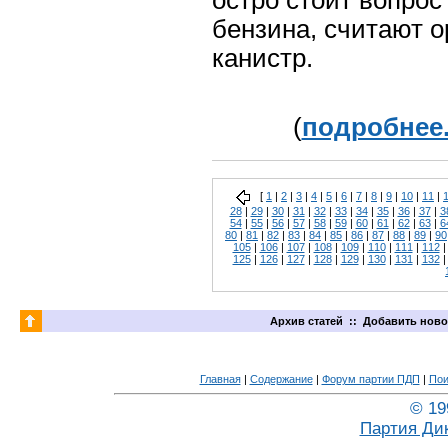
остро стоит вопрос
бензина, считают 
канистр.
(
подробнее.
[
1
|
2
|
3
|
4
|
5
|
6
|
7
|
8
|
9
|
10
|
11
|
28
|
29
|
30
|
31
|
32
|
33
|
34
|
35
|
36
|
37
|
3
54
|
55
|
56
|
57
|
58
|
59
|
60
|
61
|
62
|
63
|
6
80
|
81
|
82
|
83
|
84
|
85
|
86
|
87
|
88
|
89
|
90
105
|
106
|
107
|
108
|
109
|
110
|
111
|
112
125
|
126
|
127
|
128
|
129
|
130
|
131
|
132
Архив статей
::
Добавить ново
Главная
|
Содержание
|
Форум партии ПДП
|
Пои
© 19
Партия Ди