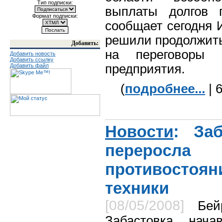
Тип подписки:
выплаты долгов 
Формат подписки:
сообщает сегодня 
решили продолжить
Добавить:
на переговоры 
Добавить новость
Добавить ссылку
предприятия.
Добавить файл
(
подробнее...
| 
Новости
: За
переросла
противосто
техники
[08/05/2008]
Бей
Забастовка, нач