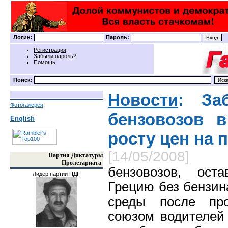
Логин:
Пароль:
Регистрация
Забыли пароль?
Помощь
Поиск:
Новости
: За
Фотогалерея
бензовозов 
English
росту цен на 
[14/05/2008]
Партия Диктатуры
Пролетариата
бензовозов, ост
Лидер партии ПДП
Грецию без бензин
среды после про
союзом водителей 