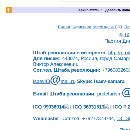
Архив статей
::
Добавить ново
Главная
|
Содержание
|
Форум партии ПДП
|
Пои
© 19
Партия Ди
Штаб революции в интернете:
http://pro
Для писем:
443074, Россия, город Самара
Виктор Алексеевич.
Сот.тел. Штаба революции:
+7960832608
@
isaev43
mail.ru
Skype: Isaev-samara
E-mail Штаба революции:
proletarism
ICQ 99936914
|
ICQ 36931513
|
ICQ # 
Webmaster:
Сот.тел: +79277373744,
13-13