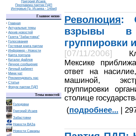
Григорий Исаев.
Программа партии ПДП
Интервью Гр. Исаева - 146мб
Главное меню
Революция
: 
·
Главная
·
взрывы в
Актуальные темы
·
Архив новостей
·
Газета "Забастовка"
группировки и
·
Голосования
·
Гостевая книга партии
·
Информер - Новости
[07/11/2006]
К
·
Карта портала
·
Каталог файлов
Мексике приближ
·
Личное сообщение
·
Личный кабинет
ответ на насилие
·
Мини чат
·
Рекомендовать нас
машиной, экст
·
Статьи
·
группировки орга
Форум партии ПДП
Темы новостей
столице государств
Голодовки
(
подробнее...
| 29
Григорий Исаев
Забастовки
Новости ВАЗа
Новости Самары