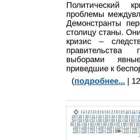
Политический к
проблемы междувл
Демонстранты пер
столицу станы. Он
кризис – следст
правительства 
выборами явны
приведшие к беспо
(
подробнее...
| 1
[
1
|
2
|
3
|
4
|
5
|
6
|
7
|
8
|
9
|
10
|
11
|
28
|
29
|
30
|
31
|
32
|
33
|
34
|
35
|
36
|
37
|
3
54
|
55
|
56
|
57
|
58
|
59
|
60
|
61
|
62
|
63
|
6
80
|
81
|
82
|
83
|
84
|
85
|
86
|
87
|
88
|
89
|
90
105
|
106
|
107
|
108
|
109
|
110
|
111
|
112
125
|
126
|
127
|
128
|
129
|
130
|
131
|
132