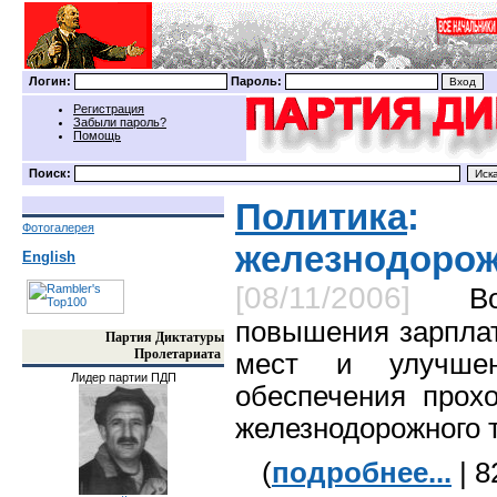
Логин:
Пароль:
Регистрация
Забыли пароль?
Помощь
Поиск:
Политика
: 
Фотогалерея
железнодорож
English
[08/11/2006]
В
повышения зарплат
Партия Диктатуры
Пролетариата
мест и улучшен
Лидер партии ПДП
обеспечения прохо
железнодорожного 
(
подробнее...
| 8