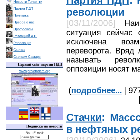
Партия ПДП
:
Новости Тольятти
революции
Партия ПДП
Политика
[03/11/2006]
Наи
Пресса о нас
Профсоюзы
ситуация сейчас 
Разлацкий А.Б.
исключена возмо
Революция
переворота. Вряд
Стачка
Стачком Самары
называть револ
Первый сайт партии ПДП
оппозиции носят м
www.proletarism.org
(
подробнее...
| 97
Стачки
: Масс
в нефтяных р
Подписка на новости
Ваш E-mail: