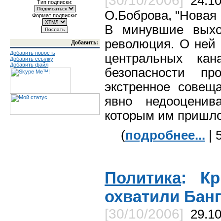
[30/10/2006]
24.1
Тип подписки:
О.Боброва, "Новая 
Формат подписки:
В минувшие выхо
революция. О ней 
Добавить:
Добавить новость
центральных ка
Добавить ссылку
Добавить файл
безопасности пр
экстренное совещ
явно недооценив
которым им пришло
(
подробнее...
| 
Политика
: Кр
охватили Бан
[30/10/2006]
29.10