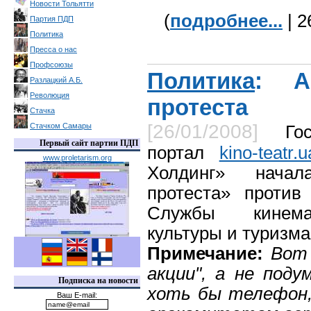
Новости Тольятти
(
подробнее...
| 2
Партия ПДП
Политика
Пресса о нас
Профсоюзы
Политика
: А
Разлацкий А.Б.
Революция
протеста
Стачка
[26/01/2008]
Стачком Самары
Го
Первый сайт партии ПДП
портал
kino-teatr.u
www.proletarism.org
Холдинг» начал
протеста» против
Службы кинема
культуры и туризма
Примечание:
Вот 
акции", а не поду
Подписка на новости
хоть бы телефон, 
Ваш E-mail: