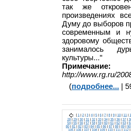
так же открове
произведениях вс
Думу до выборов п
современным и н
здоровому обществ
занималось ду
культуры..."
Примечание:
http://www.rg.ru/200
(
подробнее...
| 5
[
1
|
2
|
3
|
4
|
5
|
6
|
7
|
8
|
9
|
10
|
11
|
28
|
29
|
30
|
31
|
32
|
33
|
34
|
35
|
36
|
37
|
3
54
|
55
|
56
|
57
|
58
|
59
|
60
|
61
|
62
|
63
|
6
80
|
81
|
82
|
83
|
84
|
85
|
86
|
87
|
88
|
89
|
90
105
|
106
|
107
|
108
|
109
|
110
|
111
|
112