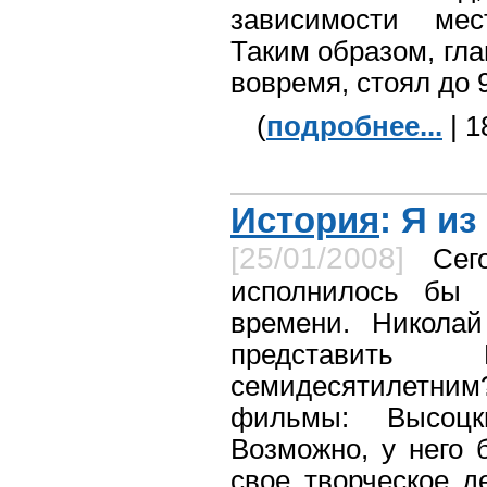
зависимости мес
Таким образом, гл
вовремя, стоял до 9
(
подробнее...
| 1
История
: Я и
[25/01/2008]
Сег
исполнилось бы 
времени. Никола
представить 
семидесятилетни
фильмы: Высоцк
Возможно, у него 
свое творческое 