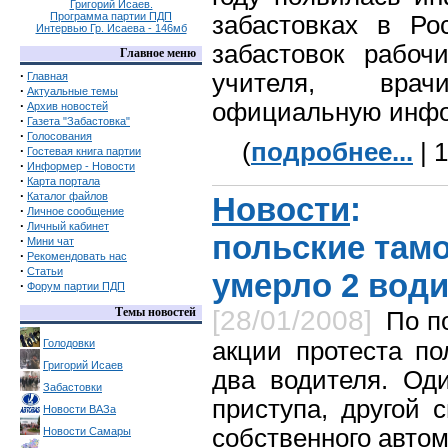
Григорий Исаев.
Программа партии ПДП
забастовках в Ро
Интервью Гр. Исаева - 146мб
забастовок рабоч
Главное меню
·
учителя, врач
Главная
·
Актуальные темы
·
официальную инф
Архив новостей
·
Газета "Забастовка"
·
Голосования
(
подробнее...
| 
·
Гостевая книга партии
·
Информер - Новости
·
Карта портала
·
Каталог файлов
Новости
: П
·
Личное сообщение
·
Личный кабинет
польские тамо
·
Мини чат
·
Рекомендовать нас
·
Статьи
умерло 2 вод
·
Форум партии ПДП
Темы новостей
[28/01/2008]
По п
Голодовки
акции протеста по
Григорий Исаев
два водителя. Оди
Забастовки
приступа, другой 
Новости ВАЗа
собственного автом
Новости Самары