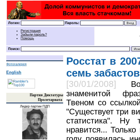
Логин:
Пароль:
Регистрация
Забыли пароль?
Помощь
Поиск:
Росстат в 200
Фотогалерея
семь забастов
English
[30/01/2008]
В
знаменитой фра
Партия Диктатуры
Пролетариата
Твеном со ссылко
Лидер партии ПДП
"Существует три ви
статистика". Ну
нравится... Тольк
году появилась и