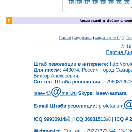
125
|
126
|
127
|
128
|
129
|
130
|
131
|
132
Архив статей
::
Добавить ново
Главная
|
Содержание
|
Форум партии ПДП
|
Пои
© 19
Партия Ди
Штаб революции в интернете:
http://pro
Для писем:
443074, Россия, город Самара
Виктор Алексеевич.
Сот.тел. Штаба революции:
+7960832608
@
isaev43
mail.ru
Skype: Isaev-samara
E-mail Штаба революции:
proletarism
ICQ 99936914
|
ICQ 36931513
|
ICQ # 
Webmaster:
Сот.тел: +79277373744,
13-13