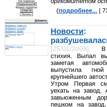
оргкомитетом ост
Тип подписки:
Формат подписки:
(
подробнее...
| 7
Добавить:
Добавить новость
Новости
: 
Добавить ссылку
Добавить файл
разбушевалас
[25/01/2008]
В
стихия. Выпал в
заметая автомо
выпустила гно
крупнейшего автос
Утром Первая см
уехать на завод.
завьюженным дор
пешком на завод