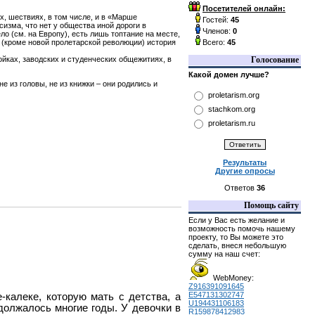
Посетителей онлайн:
х, шествиях, в том числе, и в «Марше
Гостей:
45
изма, что нет у общества иной дороги в
Членов:
0
ло (см. на Европу), есть лишь топтание на месте,
а (кроме новой пролетарской революции) история
Всего:
45
ойках, заводских и студенческих общежитиях, в
Голосование
Какой домен лучше?
 из головы, не из книжки – они родились и
proletarism.org
stachkom.org
proletarism.ru
Результаты
Другие опросы
Ответов
36
Помощь сайту
Если у Вас есть желание и
возможность помочь нашему
проекту, то Вы можете это
сделать, внеся небольшую
сумму на наш счет:
WebMoney:
Z916391091645
E547131302747
-калеке, которую мать с детства, а
U194431106183
должалось многие годы. У девочки в
R159878412983