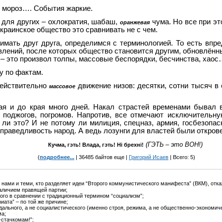
, мороз…. События жаркие.
 для других – охлократия, шабаш,
чума. Но все при эт
оранжевая
краинское общество это сравнивать не с чем.
нимать друг друга, определимся с терминологией. То есть вп
влений, после которых общество становится другим, обновлённ
 – это произвол толпы, массовые беспорядки, бесчинства, хаос
у по фактам.
действительно
движение низов: десятки, сотни тысяч в
массовое
ая и до края много дней. Накал страстей временами бывал в
 поджогов, погромов. Напротив, все отмечают исключительну
ли это? И не потому ли милиция, спецназ, армия, госбезопасн
праведливость народ. А ведь лозунги для властей были откров
(ГЭТЬ
–
это ВОН!)
Кучма, гэть! Влада, гэть! Н
i
брехн
i
!
(
подробнее...
| 36485 байтов еще |
Григорий Исаев
| Всего: 5)
нами и теми, кто разделяет идеи “Второго коммунистического манифеста” (ВКМ), отк
аличием правящей партии;
ого в сравнении с традиционный термином “социализм”;
ата” – по той же причине;
льного, а не социалистического (именно строя, режима, а не общественно-экономич
ма;
стачкомам!”;