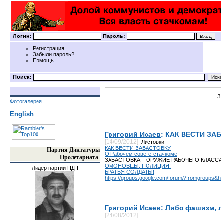
Логин:
Пароль:
Регистрация
Забыли пароль?
Помощь
Поиск:
З
Фотогалерея
English
Григорий Исаев
: КАК ВЕСТИ ЗАБ
[14/09/2012]
Листовки
КАК ВЕСТИ ЗАБАСТОВКУ
Партия Диктатуры
О Рабочем совете-стачкоме
Пролетариата
ЗАБАСТОВКА – ОРУЖИЕ РАБОЧЕГО КЛАССА
ОМОНОВЦЫ, ПОЛИЦИЯ!
Лидер партии ПДП
БРАТЬЯ СОЛДАТЫ!
https://groups.google.com/forum/?fromgroups&h
Григорий Исаев
: Либо фашизм, 
[24/08/2012]