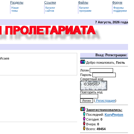
Разделы
Ссылки
Файлы
Форум
Наши
Каталог
Каталог
Форумы
темы
сайтов
программ
поддержки
7 Августа, 2026 года
Вход: Регистрация:
 Исаев
Добро пожаловать,
Гость
Логин
Пароль
Секретный код:
Повторить код
(
Регистрация
)
Зарегистрировались:
Последний:
KoryPeyton
Сегодня:
0
Вчера:
0
Всего:
49454