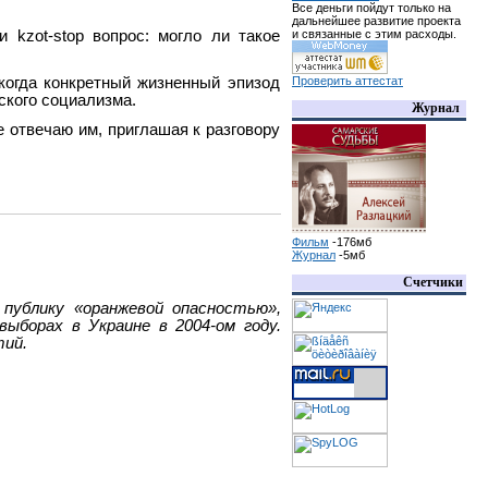
Все деньги пойдут только на
дальнейшее развитие проекта
и
kzot
-
stop
вопрос: могло ли такое
и связанные с этим расходы.
 когда конкретный жизненный эпизод
Проверить аттестат
ского социализма.
Журнал
е отвечаю им, приглашая к разговору
Фильм
-176мб
Журнал
-5мб
Счетчики
 публику «оранжевой опасностью»,
ыборах в Украине в 2004-ом году.
тий.