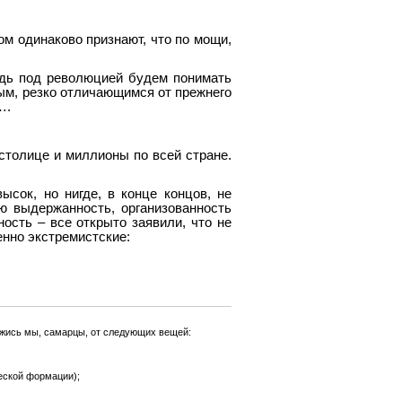
ом одинаково признают, что по мощи,
редь под революцией будем понимать
ым, резко отличающимся от прежнего
….
 столице и миллионы по всей стране.
ысок, но нигде, в конце концов, не
ю выдержанность, организованность
ость – все открыто заявили, что не
енно экстремистские:
ажись мы, самарцы, от следующих вещей:
еской формации);