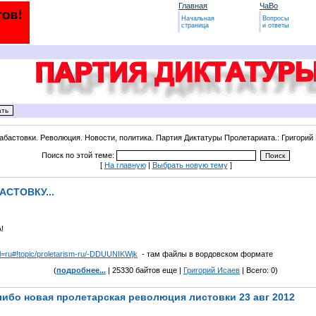
Главная
ЧаВо
Начальная
Вопросы
страница
и ответы
абастовки. Революция. Новости, политика. Партия Диктатуры Пролетариата.: Григорий
Поиск по этой теме:
[
На главную
|
Выбрать новую тему
]
АСТОВКУ...
!
l=ru#!topic/proletarism-ru/-DDUUNIKWjk
- там файлы в вордовском формате
(
подробнее...
| 25330 байтов еще |
Григорий Исаев
| Всего: 0)
либо новая пролетарская революция листовки 23 авг 2012