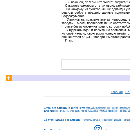
– и, наконец, от “сомнительного” лозунга “В
Откажись самарцы от этих своих заблуждений
По каждому из пунктов мы не однажды уже в
решили собрать воедино данные пояснения
недоразумения.
Являясь на практике всегда непосредствен
заводах. То есть проверяем их на состоятель
что все без исключения идеи, о которых пой
Выдержали идеи и испытание временем. Мы д
но своё начало, свою родословную ведём с 
оценке строя в СССР воспринимаются рабочими
Итак.
Главная
|
Со
Штаб революции в интернете:
http://proletarism.ru
|
http://proletar
Для писем:
443074, Россия, город Самара, улица Мориса Тореза, до
Сот.тел. Штаба революции:
+79608326083 - Григорий Исаев - лид
@