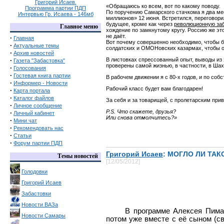
Григорий Исаев.
«Обращаюсь ко всем, вот по какому поводу.
Программа партии ПДП
По поручению Самарского стачкома я два мес
Интервью Гр. Исаева - 146мб
миллионов» 12 июня. Встретился, переговори
будущее, кроме как через
революционную за
Главное меню
хождение по замкнутому кругу. Россию же эт
не даёт.
·
Главная
Вот почему совершенно необходимо, чтобы бо
·
Актуальные темы
солдатских и ОМОНовских казармах, чтобы о
·
Архив новостей
·
В листовках спрессованный опыт, выводы из з
Газета "Забастовка"
проверены самой жизнью, в частности, в Шах
·
Голосования
·
Гостевая книга партии
В рабочем движении я с 80-х годов, и по соб
·
Информер - Новости
Рабочий класс будет вам благодарен!
·
Карта портала
·
Каталог файлов
За себя и за товарищей, с пролетарским прив
·
Личное сообщение
P
.
S
. Что скажете, друзья?
·
Личный кабинет
Или снова отмолчитесь?»
·
Мини чат
·
Рекомендовать нас
·
Статьи
·
Форум партии ПДП
Григорий Исаев
: МОГЛО ЛИ ТА
Темы новостей
[12/05/2012]
Голодовки
Григорий Исаев
Забастовки
Новости ВАЗа
В программе Алексея Пимано
Новости Самары
потом уже вместе с её сыном (с