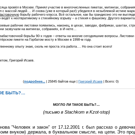
яца провёл в Москве. Принял участие в многочисленных пикетах, митингах, собрания
л с массой людей…. И снова (уже в который раз!) убедился в незыблемой истине маркс
бастовочную
борьбу рабочего класса. Всё остальное, как бы грандиозно это ни выгляде
о ведёт к неотвратимому к стихийному взрыву – а стихия к фашизму. Другого вариант
евые рабочие листовки появились, наконец, в цехах, заводах, фабриках, шахтах, стр
ни зазвучали на митингах, собраниях, в И-нете…
абастовочной борьбы 90-х годов – ответы на многие сегодняшние вопросы. Листовки не
тёрском пикете на Горбатом мосту в Москве в 1998-м году.
ственному опыту знаю, сколь не проста эта работа…. Но она стоит всего!
етом, Григорий Исаев.
(
подробнее...
| 25845 байтов еще |
Григорий Исаев
| Всего: 0)
КОЕ БЫТЬ?…
МОГЛО ЛИ ТАКОЕ БЫТЬ?…
(письмо в
Stachkom
и
Kzot
-
stop
)
ва "Человек и закон" от 17.12.2001 г. был рассказ о девочке
воим внуком) держала, в буквальном смысле, на цепи. Это про