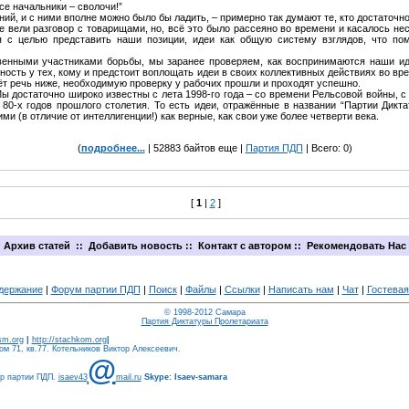
се начальники – сволочи!”
, и с ними вполне можно было бы ладить, – примерно так думают те, кто достаточно
ели разговор с товарищами, но, всё это было рассеяно во времени и касалось нес
 с целью представить наши позиции, идеи как общую систему взглядов, что по
ными участниками борьбы, мы заранее проверяем, как воспринимаются наши идеи,
ность у тех, кому и предстоит воплощать идеи в своих коллективных действиях во врем
дёт речь ниже, необходимую проверку у рабочих прошли и проходят успешно.
остаточно широко известны с лета 1998-го года – со времени Рельсовой войны, с 
80-х годов прошлого столетия. То есть идеи, отражённые в названии “Партии Дикта
 (в отличие от интеллигенции!) как верные, как свои уже более четверти века.
(
подробнее...
| 52883 байтов еще |
Партия ПДП
| Всего: 0)
[
1
|
2
]
Архив статей
::
Добавить новость
::
Контакт с автором
::
Рекомендовать Нас
держание
|
Форум партии ПДП
|
Поиск
|
Файлы
|
Ссылки
|
Написать нам
|
Чат
|
Гостевая
© 1998-2012 Самара
Партия Диктатуры Пролетариата
ism.org
|
http://stachkom.org
|
м 71, кв.77. Котельников Виктор Алексеевич.
@
ер партии ПДП.
isaev43
mail.ru
Skype: Isaev-samara