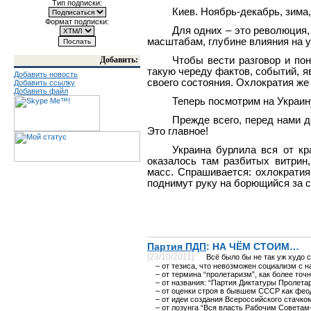
Тип подписки:
Киев. Ноябрь-декабрь, зима
Формат подписки:
Для одних – это революция,
масштабам, глубине влияния на у
Добавить:
Чтобы вести разговор и по
такую череду фактов, событий, я
Добавить новость
своего состояния. Охлократия же
Добавить ссылку
Добавить файл
Теперь посмотрим на Украин
Прежде всего, перед нами 
Это главное!
Украина бурлила вся от кр
оказалось там разбитых витрин,
масс. Спрашивается: охлократия 
поднимут руку на борющийся за с
Партия ПДП
: НА ЧЁМ СТОИМ…
[23/10/2011]
Всё было бы не так уж худо с 
– от тезиса, что невозможен социализм с н
– от термина “пролетаризм”, как более точн
– от названия: “Партия Диктатуры Пролетари
– от оценки строя в бывшем СССР как феода
– от идеи создания Всероссийского стачко
– от лозунга “Вся власть Рабочим Советам-