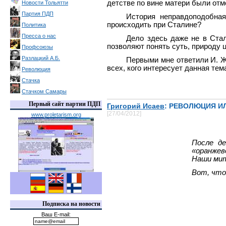
детстве по вине матери были отмо
Новости Тольятти
Партия ПДП
История неправдоподобная
происходить при Сталине?
Политика
Пресса о нас
Дело здесь даже не в Стал
позволяют понять суть, природу 
Профсоюзы
Разлацкий А.Б.
Первыми мне ответили И. Жу
всех, кого интересует данная тем
Революция
Стачка
Стачком Самары
Первый сайт партии ПДП
Григорий Исаев
: РЕВОЛЮЦИЯ И
[27/04/2012]
www.proletarism.org
После де
«оранжев
Наши мит
Вот, что
Подписка на новости
Ваш E-mail: