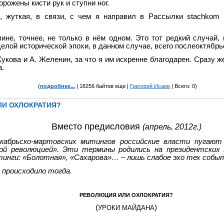
рожены кисти рук и ступни ног.
, жуткая, в связи, с чем я направил в Рассылки
stachkom
ине, точнее, не только в нём одном. Это тот редкий случай,
целой исторической эпохи, в данном случае, всего послеоктябрь
кова и А. Желенин, за что я им искренне благодарен. Сразу ж
а.
(
подробнее...
| 18256 байтов еще |
Григорий Исаев
| Всего: 0)
ЛИ ОХЛОКРАТИЯ?
Вместо предисловия
(апрель, 2012г.)
кабрьско-мартовских митингов российские власти пугают
ой революцией». Эти термины родились на президентских в
инги: «Болотная», «Сахарова»…
–
лишь слабое эхо тех собы
 происходило тогда.
РЕВОЛЮЦИЯ ИЛИ ОХЛОКРАТИЯ?
(
)
УРОКИ МАЙДАНА