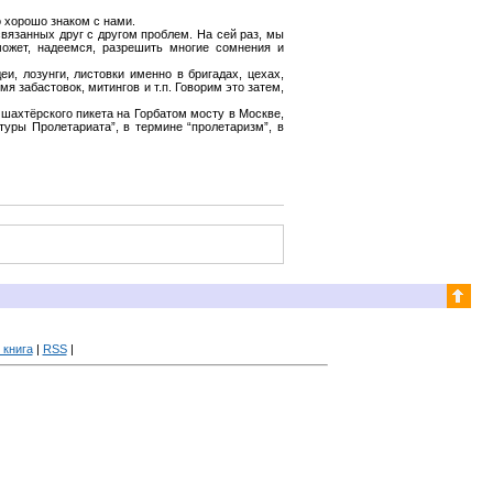
 хорошо знаком с нами.
вязанных друг с другом проблем. На сей раз, мы
может, надеемся, разрешить многие сомнения и
 лозунги, листовки именно в бригадах, цехах,
я забастовок, митингов и т.п. Говорим это затем,
шахтёрского пикета на Горбатом мосту в Москве,
туры Пролетариата”, в термине “пролетаризм”, в
 книга
|
RSS
|