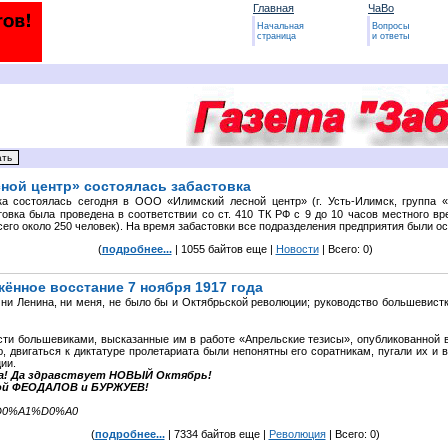
Главная
ЧаВо
Начальная
Вопросы
страница
и ответы
ной центр» состоялась забастовка
ка состоялась сегодня в ООО «Илимский лесной центр» (г. Усть-Илимск, группа «
овка была проведена в соответствии со ст. 410 ТК РФ с 9 до 10 часов местного вр
сего около 250 человек). На время забастовки все подразделения предприятия были о
(
подробнее...
| 1055 байтов еще |
Новости
| Всего: 0)
жённое восстание 7 ноября 1917 года
 ни Ленина, ни меня, не было бы и Октябрьской революции; руководство большевис
сти большевиками, высказанные им в работе «Апрельские тезисы», опубликованной 
, двигаться к диктатуре пролетариата были непонятны его соратникам, пугали их и
ии.
да! Да здравствует НОВЫЙ Октябрь!
лой ФЕОДАЛОВ и БУРЖУЕВ!
9E%D0%A1%D0%A0
(
подробнее...
| 7334 байтов еще |
Революция
| Всего: 0)