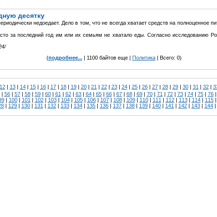
одную десятку
ериодически недоедает. Дело в том, что не всегда хватает средств на полноценное 
часто за последний год им или их семьям не хватало еды. Согласно исследованию 
24/
(
подробнее...
| 1100 байтов еще |
Политика
| Всего: 0)
12
|
13
|
14
|
15
|
16
|
17
|
18
|
19
|
20
|
21
|
22
|
23
|
24
|
25
|
26
|
27
|
28
|
29
|
30
|
31
|
32
|
3
|
56
|
57
|
58
|
59
|
60
|
61
|
62
|
63
|
64
|
65
|
66
|
67
|
68
|
69
|
70
|
71
|
72
|
73
|
74
|
75
|
76
99
|
100
|
101
|
102
|
103
|
104
|
105
|
106
|
107
|
108
|
109
|
110
|
111
|
112
|
113
|
114
|
115
28
|
129
|
130
|
131
|
132
|
133
|
134
|
135
|
136
|
137
|
138
|
139
|
140
|
141
|
142
|
143
|
144