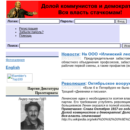
Логин:
Пароль:
Регистрация
Забыли пароль?
Помощь
Поиск:
Новости
: На ООО «Илимский лес
[06/11/2008]
Предупредительная забастов
Фотогалерея
областного объединения профсоюзов, забаст
рабочие первой смены, а также профактив (в
English
Революция
: Октябрьское воору
[06/11/2008]
«Если б в Петербурге не было
Партия Диктатуры
Троцкий «Дневники и письма».
Пролетариата
Ленинские идеи о необходимости взятия вла
Лидер партии ПДП
партии. Его требование углублять революцию
большевиков Ленин оказался в полной изоляц
Примечание:
Слава Октябрю 1917-го го
Долой коммунистов и демократов! До
Вся власть стачкомам!
http://ru.wikipedia.org/wiki/%D0%92%D0%