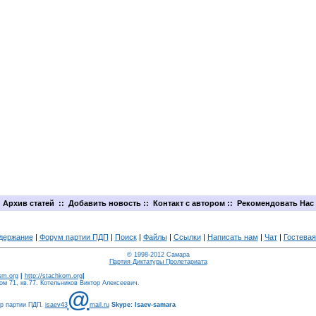
Архив статей
::
Добавить новость
::
Контакт с автором
::
Рекомендовать Нас
держание
|
Форум партии ПДП
|
Поиск
|
Файлы
|
Ссылки
|
Написать нам
|
Чат
|
Гостевая
© 1998-2012 Самара
Партия Диктатуры Пролетариата
ism.org
|
http://stachkom.org
|
м 71, кв.77. Котельников Виктор Алексеевич.
@
ер партии ПДП.
isaev43
mail.ru
Skype: Isaev-samara