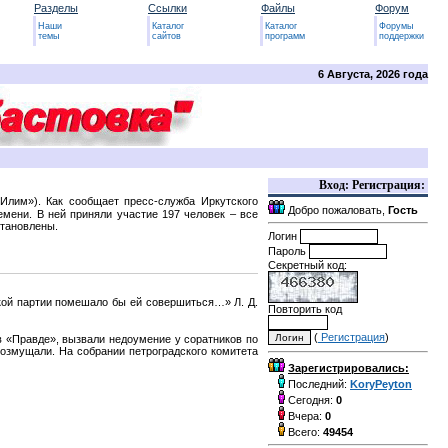
Разделы
Ссылки
Файлы
Форум
Наши
Каталог
Каталог
Форумы
темы
сайтов
программ
поддержки
6 Августа, 2026 года
Вход: Регистрация:
Илим»). Как сообщает пресс-служба Иркутского
Добро пожаловать,
Гость
емени. В ней приняли участие 197 человек – все
становлены.
Логин
Пароль
Секретный код:
ткой партии помешало бы ей совершиться…» Л. Д.
Повторить код
(
Регистрация
)
в «Правде», вызвали недоумение у соратников по
 возмущали. На собрании петроградского комитета
Зарегистрировались:
Последний:
KoryPeyton
Сегодня:
0
Вчера:
0
Всего:
49454