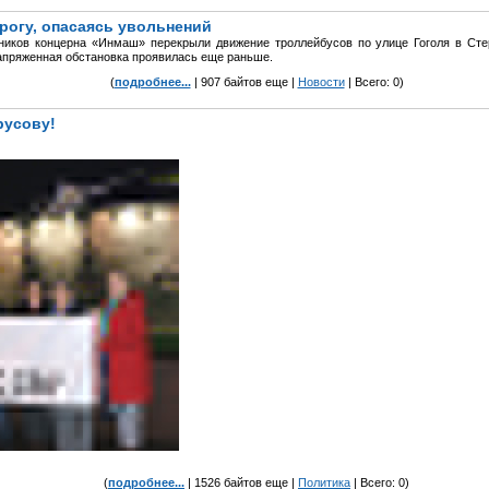
рогу, опасаясь увольнений
тников концерна «Инмаш» перекрыли движение троллейбусов по улице Гоголя в Стер
напряженная обстановка проявилась еще раньше.
(
подробнее...
| 907 байтов еще |
Новости
| Всего: 0)
русову!
(
подробнее...
| 1526 байтов еще |
Политика
| Всего: 0)