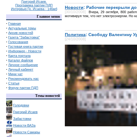
Григорий Исаев.
Программа партии ПДП
Новости
: Рабочие перекрыли до
Интервью Гр. Исаева - 146мб
[30/10/2008]
Вчера, 29 октября, 800 рабо
мотивируя тем, что нет электроэнергии. Но 
Главное меню
·
Главная
·
Актуальные темы
·
Архив новостей
Политика
: Свободу Валентину У
·
Газета "Забастовка"
[24/10/2008]
·
Голосования
·
Гостевая книга партии
·
Информер - Новости
·
Карта портала
·
Каталог файлов
·
Личное сообщение
·
Личный кабинет
·
Мини чат
·
Рекомендовать нас
·
Статьи
·
Форум партии ПДП
Темы новостей
Голодовки
Григорий Исаев
Забастовки
Новости ВАЗа
Новости Самары