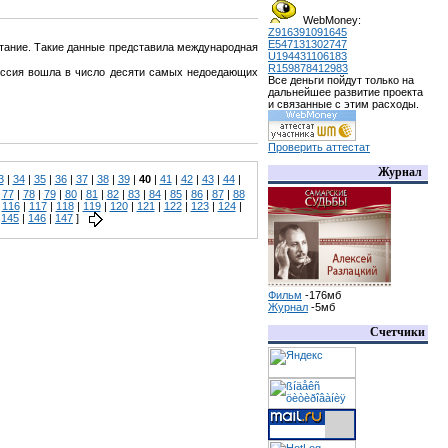
WebMoney:
Z916391091645
E547131302747
питание. Такие данные представила международная
U194431106183
R159878412983
Россия вошла в число десяти самых недоедающих
Все деньги пойдут только на
дальнейшее развитие проекта
и связанные с этим расходы.
Проверить аттестат
Журнал
3
|
34
|
35
|
36
|
37
|
38
|
39
|
40
|
41
|
42
|
43
|
44
|
|
77
|
78
|
79
|
80
|
81
|
82
|
83
|
84
|
85
|
86
|
87
|
88
|
116
|
117
|
118
|
119
|
120
|
121
|
122
|
123
|
124
|
|
145
|
146
|
147
]
Фильм
-176мб
Журнал
-5мб
Счетчики