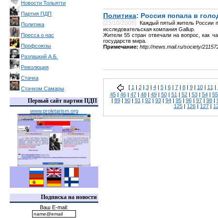
Новости Тольятти
Партия ПДП
Политика
: Россия попала в гол
[23/10/2008]
Каждый пятый житель России п
Политика
исследовательская компания Gallup.
Пресса о нас
Жители 55 стран отвечали на вопрос, как 
государств мира.
Профсоюзы
Примечание:
http://news.mail.ru/society/21157
Разлацкий А.Б.
Революция
Стачка
[
1
|
2
|
3
|
4
|
5
|
6
|
7
|
8
|
9
|
10
|
11
|
Стачком Самары
45
|
46
|
47
|
48
|
49
|
50
|
51
|
52
|
53
|
54
|
55
Первый сайт партии ПДП
|
89
|
90
|
91
|
92
|
93
|
94
|
95
|
96
|
97
|
98
|
125
|
126
|
127
|
1
www.proletarism.org
Подписка на новости
Ваш E-mail: