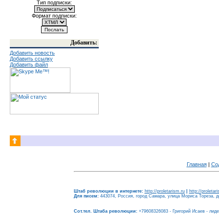
Тип подписки:
Формат подписки:
Добавить:
Добавить новость
Добавить ссылку
Добавить файл
Главная
|
Со
Штаб революции в интернете:
http://proletarism.ru
|
http://proletar
Для писем:
443074, Россия, город Самара, улица Мориса Тореза, до
Сот.тел. Штаба революции:
+79608326083 - Григорий Исаев - лид