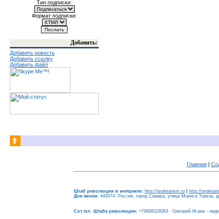
Тип подписки:
Формат подписки:
Добавить:
Добавить новость
Добавить ссылку
Добавить файл
Главная
|
Со
Штаб революции в интернете:
http://proletarism.ru
|
http://proletar
Для писем:
443074, Россия, город Самара, улица Мориса Тореза, до
Сот.тел. Штаба революции:
+79608326083 - Григорий Исаев - лид