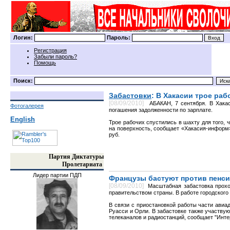
Логин:
Пароль:
Регистрация
Забыли пароль?
Помощь
Поиск:
Забастовки
: В Хакасии трое раб
[08/09/2010]
АБАКАН, 7 сентября. В Хака
Фотогалерея
погашения задолженности по зарплате.
English
Трое рабочих спустились в шахту для того,
на поверхность, сообщает «Хакасия-информ».
руб.
Партия Диктатуры
Пролетариата
Лидер партии ПДП
Французы бастуют против пенс
[08/09/2010]
Масштабная забастовка прохо
правительством страны. В работе городского
В связи с приостановкой работы части ави
Руасси и Орли. В забастовке также участвую
телеканалов и радиостанций, сообщает "Инте