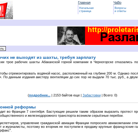
Главная
ЧаВо
Начальная
Вопросы
страница
и ответы
очих не выходят из шахты, требуя зарплату
сии трое рабочих шахты Абаканской горной компании в Черногорске отказались п
 чтобы отремонтировать водяной насос, расположенный на глубине 200 м. Однако пос
 По данным издания амстеру вентиляции до сих пор не выдали 70 тыс. руб., а двум
(
подробнее...
| 2153 байтов еще |
Забастовки
| Всего: 0)
ионной реформы
дит во Франции 7 сентября. Бастующие решили таким образом выразить протест п
 общественного и железнодорожного транспорта возникли серьёзные перебои.
адиспетчеров, управление гражданской авиации Франции попросило авиакомпании от
т и журналисты, поэтому во вторник не поступили в продажу крупные французские г
рфакс".