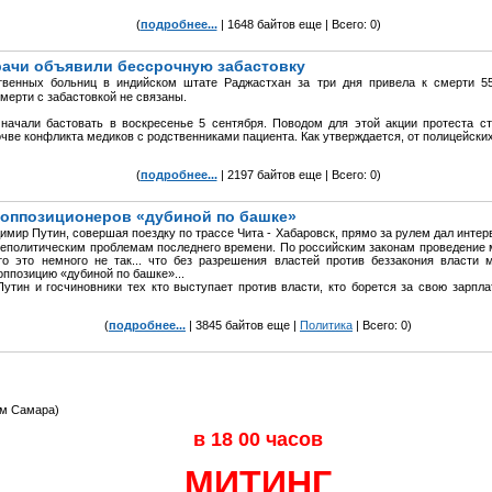
(
подробнее...
| 1648 байтов еще | Всего: 0)
рачи объявили бессрочную забастовку
твенных больниц в индийском штате Раджастхан за три дня привела к смерти 55 
мерти с забастовкой не связаны.
ачали бастовать в воскресенье 5 сентября. Поводом для этой акции протеста ст
ве конфликта медиков с родственниками пациента. Как утверждается, от полицейских
(
подробнее...
| 2197 байтов еще | Всего: 0)
 оппозиционеров «дубиной по башке»
мир Путин, совершая поездку по трассе Чита - Хабаровск, прямо за рулем дал интер
неполитическим проблемам последнего времени. По российским законам проведение 
о это немного не так... что без разрешения властей против беззакония власти м
ппозицию «дубиной по башке»...
утин и госчиновники тех кто выступает против власти, кто борется за свою зарпла
(
подробнее...
| 3845 байтов еще |
Политика
| Всего: 0)
км Самара)
в 18 00 часов
МИТИНГ