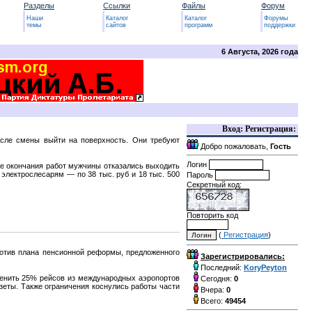
Разделы
Ссылки
Файлы
Форум
Наши
Каталог
Каталог
Форумы
темы
сайтов
программ
поддержки
6 Августа, 2026 года
Вход: Регистрация:
осле смены выйти на поверхность. Они требуют
Добро пожаловать,
Гость
Логин
ле окончания работ мужчины отказались выходить
 электрослесарям — по 38 тыс. руб и 18 тыс. 500
Пароль
Секретный код:
Повторить код
(
Регистрация
)
ротив плана пенсионной реформы, предложенного
Зарегистрировались:
Последний:
KoryPeyton
менить 25% рейсов из международных аэропортов
Сегодня:
0
азеты. Также ограничения коснулись работы части
Вчера:
0
Всего:
49454