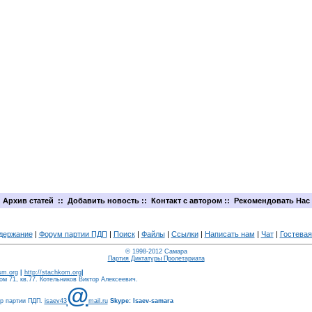
Архив статей
::
Добавить новость
::
Контакт с автором
::
Рекомендовать Нас
держание
|
Форум партии ПДП
|
Поиск
|
Файлы
|
Ссылки
|
Написать нам
|
Чат
|
Гостевая
© 1998-2012 Самара
Партия Диктатуры Пролетариата
ism.org
|
http://stachkom.org
|
м 71, кв.77. Котельников Виктор Алексеевич.
@
ер партии ПДП.
isaev43
mail.ru
Skype: Isaev-samara