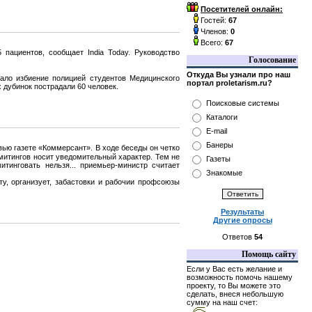
Посетителей онлайн:
Гостей:
67
Членов:
0
Всего:
67
пациентов, сообщает India Today. Руководство
Голосование
Откуда Вы узнали про наш
ало избиение полицией студентов Медицинского
портал proletarism.ru?
 дубинок пострадали 60 человек.
Поисковые системы
Каталоги
E-mail
Банеры
вью газете «Коммерсант». В ходе беседы он четко
митингов носит уведомительный характер. Тем не
Газеты
итинговать нельзя... приемьер-министр считает
Знакомые
ту, организует, забастовки и рабочии профсоюзы
Результаты
Другие опросы
Ответов
54
Помощь сайту
Если у Вас есть желание и
возможность помочь нашему
проекту, то Вы можете это
сделать, внеся небольшую
сумму на наш счет: