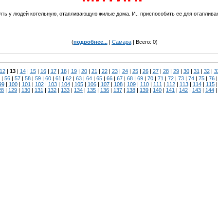
ть у людей котельную, отапливающую жилые дома. И.. приспособить ее для отапливан
(
подробнее...
|
Самара
| Всего: 0)
12
|
13
|
14
|
15
|
16
|
17
|
18
|
19
|
20
|
21
|
22
|
23
|
24
|
25
|
26
|
27
|
28
|
29
|
30
|
31
|
32
|
3
|
56
|
57
|
58
|
59
|
60
|
61
|
62
|
63
|
64
|
65
|
66
|
67
|
68
|
69
|
70
|
71
|
72
|
73
|
74
|
75
|
76
99
|
100
|
101
|
102
|
103
|
104
|
105
|
106
|
107
|
108
|
109
|
110
|
111
|
112
|
113
|
114
|
115
28
|
129
|
130
|
131
|
132
|
133
|
134
|
135
|
136
|
137
|
138
|
139
|
140
|
141
|
142
|
143
|
144