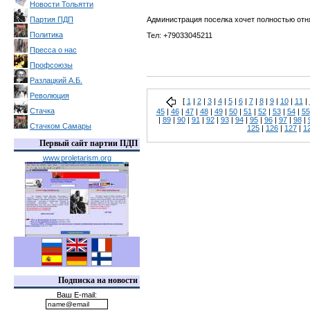
Новости Тольятти
Партия ПДП
Администрация поселка хочет полностью отня
Политика
Тел: +79033045211
Пресса о нас
Профсоюзы
Разлацкий А.Б.
Революция
[
1
|
2
|
3
|
4
|
5
|
6
|
7
|
8
|
9
|
10
|
11
|
Стачка
45
|
46
|
47
|
48
|
49
|
50
|
51
|
52
|
53
|
54
|
55
|
89
|
90
|
91
|
92
|
93
|
94
|
95
|
96
|
97
|
98
|
Стачком Самары
125
|
126
|
127
|
1
Первый сайт партии ПДП
www.proletarism.org
Подписка на новости
Ваш E-mail: