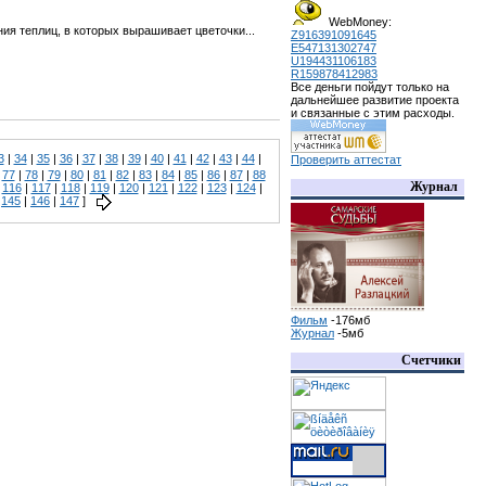
WebMoney:
ия теплиц, в которых вырашивает цветочки...
Z916391091645
E547131302747
U194431106183
R159878412983
Все деньги пойдут только на
дальнейшее развитие проекта
и связанные с этим расходы.
3
|
34
|
35
|
36
|
37
|
38
|
39
|
40
|
41
|
42
|
43
|
44
|
Проверить аттестат
|
77
|
78
|
79
|
80
|
81
|
82
|
83
|
84
|
85
|
86
|
87
|
88
Журнал
|
116
|
117
|
118
|
119
|
120
|
121
|
122
|
123
|
124
|
|
145
|
146
|
147
]
Фильм
-176мб
Журнал
-5мб
Счетчики