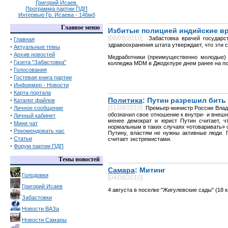
Григорий Исаев.
Программа партии ПДП
Интервью Гр. Исаева - 146мб
Главное меню
Избитые полицией индийские в
[08/09/2010]
·
Забастовка врачей государс
Главная
здравоохранения штата утверждает, что эти с
·
Актуальные темы
·
Архив новостей
Медработники (преимущественно молодые) н
·
Газета "Забастовка"
колледжа MDM в Джодхпуре днем ранее на поч
·
Голосования
·
Гостевая книга партии
·
Информер - Новости
·
Карта портала
·
Политика
: Путин разрешил бить
Каталог файлов
·
[31/08/2010]
Личное сообщение
Премьер-министр России Влади
·
обозначил свое отношение к внутри- и внеш
Личный кабинет
менее демократ и юрист Путин считает, чт
·
Мини чат
нормальным в таких случаях «отоваривать» о
·
Рекомендовать нас
Путину, властям не нужны активные люди. П
·
Статьи
считает экстремистами.
·
Форум партии ПДП
Темы новостей
Самара
: Митинг
Голодовки
[04/08/2010]
Григорий Исаев
4 августа в поселке "Жигулевские сады" (18 
Забастовки
Новости ВАЗа
Новости Самары