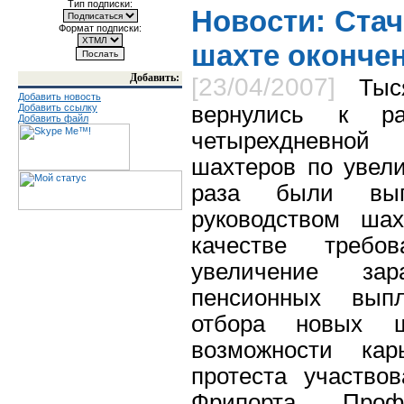
Тип подписки:
Новости: Стач
Формат подписки:
шахте оконче
Добавить:
[23/04/2007]
Тыс
Добавить новость
Добавить ссылку
вернулись к р
Добавить файл
четырехдневной 
шахтеров по увел
раза были вып
руководством ша
качестве требо
увеличение за
пенсионных выпл
отбора новых ш
возможности кар
протеста участво
Фрипорта. Про