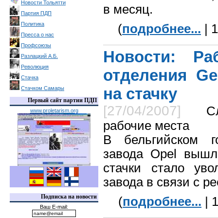
Новости Тольятти
в месяц.
Партия ПДП
Политика
(
подробнее...
| 
Пресса о нас
Профсоюзы
Новости: Ра
Разлацкий А.Б.
Революция
отделения Ge
Стачка
на стачку
Стачком Самары
Первый сайт партии ПДП
[27/04/2007]
С
www.proletarism.org
рабочие места
В бельгийском г
завода Opel вышл
стачки стало уво
завода в связи с р
Подписка на новости
(
подробнее...
| 
Ваш E-mail: