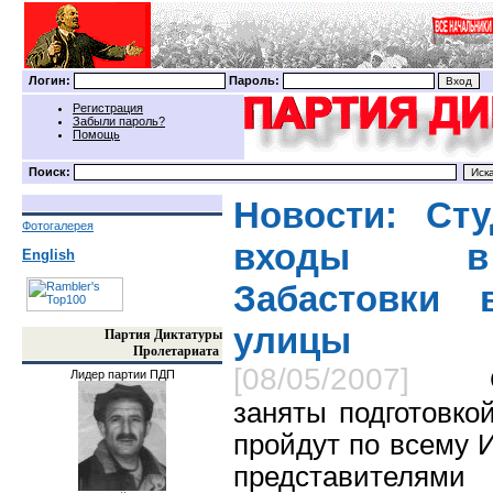
Логин:
Пароль:
Регистрация
Забыли пароль?
Помощь
Поиск:
Новости: Ст
Фотогалерея
входы в 
English
Забастовки 
улицы
Партия Диктатуры
Пролетариата
[08/05/2007]
Лидер партии ПДП
заняты подготовко
пройдут по всему 
представителями