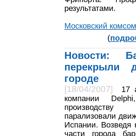
результатами.
Московский комсо
(
подроб
Новости: Б
перекрыли 
городе
[18/04/2007]
17 
компании Delph
производству
парализовали движ
Испании. Возведя 
части города бар