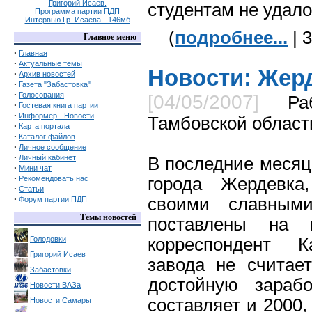
Григорий Исаев.
студентам не удало
Программа партии ПДП
Интервью Гр. Исаева - 146мб
(
подробнее...
| 
Главное меню
·
Главная
·
Актуальные темы
Новости: Жер
·
Архив новостей
·
Газета "Забастовка"
·
Голосования
[04/05/2007]
Ра
·
Гостевая книга партии
·
Информер - Новости
Тамбовской област
·
Карта портала
·
Каталог файлов
·
Личное сообщение
·
Личный кабинет
В последние месяц
·
Мини чат
·
Рекомендовать нас
города Жердевка,
·
Статьи
·
своими славными
Форум партии ПДП
Темы новостей
поставлены на 
Голодовки
корреспондент К
Григорий Исаев
завода не считае
Забастовки
достойную зараб
Новости ВАЗа
составляет и 2000,
Новости Самары