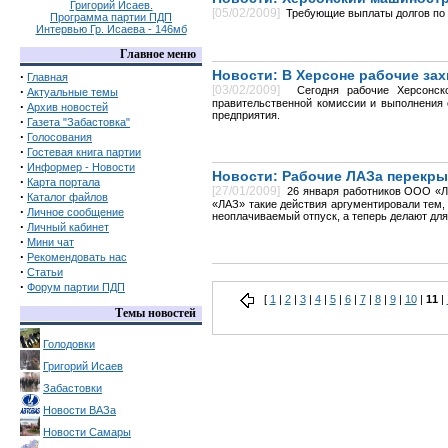
Григорий Исаев.
[05/02/2009]
Требующие выплаты долгов по 
Программа партии ПДП
Интервью Гр. Исаева - 146мб
Главное меню
Новости: В Херсоне рабочие зах
·
Главная
[03/02/2009]
·
Сегодня рабочие Херсонск
Актуальные темы
правительственной комиссии и выполнения 
·
Архив новостей
предприятия.
·
Газета "Забастовка"
·
Голосования
·
Гостевая книга партии
·
Информер - Новости
Новости: Рабочие ЛАЗа перекры
·
Карта портала
[27/01/2009]
26 января работников ООО «Ль
·
Каталог файлов
«ЛАЗ» такие действия аргументировали тем,
·
Личное сообщение
неоплачиваемый отпуск, а теперь делают дл
·
Личный кабинет
·
Мини чат
·
Рекомендовать нас
·
Статьи
·
Форум партии ПДП
[
1
|
2
|
3
|
4
|
5
|
6
|
7
|
8
|
9
|
10
|
11
|
Темы новостей
Голодовки
Григорий Исаев
Забастовки
Новости ВАЗа
Новости Самары