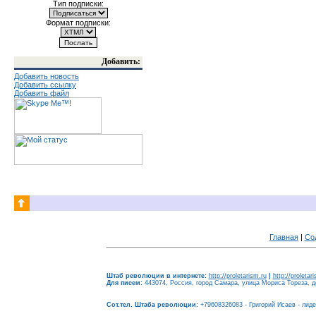
Тип подписки:
Формат подписки:
Добавить:
Добавить новость
Добавить ссылку
Добавить файл
Главная
|
Со
Штаб революции в интернете:
http://proletarism.ru
|
http://proletar
Для писем:
443074, Россия, город Самара, улица Мориса Тореза, до
Сот.тел. Штаба революции:
+79608326083 - Григорий Исаев - лид