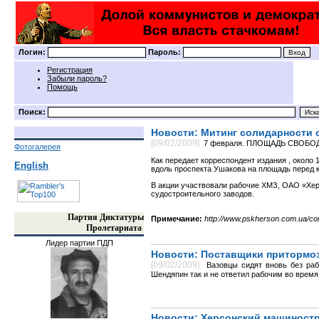
Логин:
Пароль:
Регистрация
Забыли пароль?
Помощь
Поиск:
Новости: Митинг солидарности 
[09/02/2009]
7 февраля. ПЛОЩАДЬ СВОБОДЫ.
Фотогалерея
Как передает корреспондент издания , окол
English
вдоль проспекта Ушакова на площадь перед 
В акции участвовали рабочие ХМЗ, ОАО «Хер
судостроительного заводов.
Партия Диктатуры
Примечание:
http://www.pskherson.com.ua/con
Пролетариата
Лидер партии ПДП
Новости: Поставщики притормо
[09/02/2009]
Вазовцы сидят вновь без ра
Шендяпин так и не ответил рабочим во время 
Новости: Херсонский машиностр