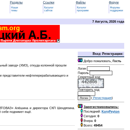
Разделы
Ссылки
Файлы
Форум
Наши
Каталог
Каталог
Форумы
темы
сайтов
программ
поддержки
7 Августа, 2026 года
Вход: Регистрация:
Добро пожаловать,
Гость
ьный завод» (ХМЗ), откуда колонной прошли
Логин
Пароль
же представители нефтеперерабатывающего и
Секретный код:
Повторить код
(
Регистрация
)
Зарегистрировались:
АВТОВАЗ» Алёшина и директора СКП Шендяпина.
Последний:
KoryPeyton
её себе поднимет ещё.
Сегодня:
0
Вчера:
0
Всего:
49454