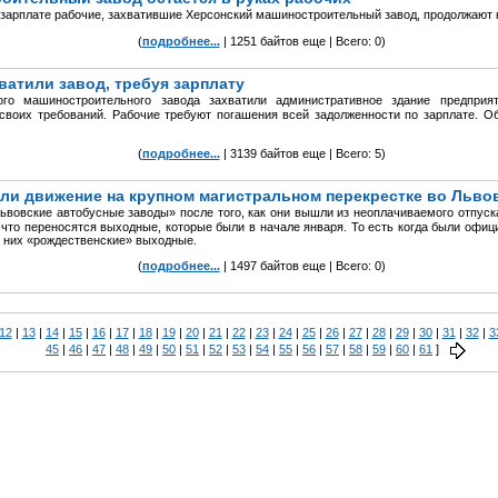
зарплате рабочие, захватившие Херсонский машиностроительный завод, продолжают 
(
подробнее...
| 1251 байтов еще | Всего: 0)
ватили завод, требуя зарплату
ого машиностроительного завода захватили административное здание предприя
своих требований. Рабочие требуют погашения всей задолженности по зарплате. О
(
подробнее...
| 3139 байтов еще | Всего: 5)
ли движение на крупном магистральном перекрестке во Льво
вовские автобусные заводы» после того, как они вышли из неоплачиваемого отпуск
 что переносятся выходные, которые были в начале января. То есть когда были офи
я них «рождественские» выходные.
(
подробнее...
| 1497 байтов еще | Всего: 0)
12
|
13
|
14
|
15
|
16
|
17
|
18
|
19
|
20
|
21
|
22
|
23
|
24
|
25
|
26
|
27
|
28
|
29
|
30
|
31
|
32
|
3
45
|
46
|
47
|
48
|
49
|
50
|
51
|
52
|
53
|
54
|
55
|
56
|
57
|
58
|
59
|
60
|
61
]