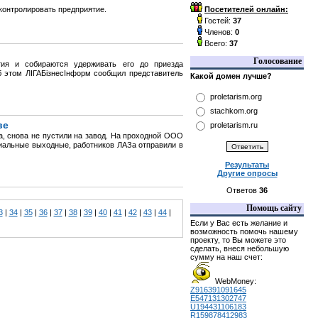
контролировать предприятие.
Посетителей онлайн:
Гостей:
37
Членов:
0
Всего:
37
Голосование
тия и собираются удерживать его до приезда
б этом ЛІГАБізнесІнформ сообщил представитель
Какой домен лучше?
proletarism.org
stachkom.org
ве
proletarism.ru
а, снова не пустили на завод. На проходной ООО
циальные выходные, работников ЛАЗа отправили в
Результаты
Другие опросы
Ответов
36
Помощь сайту
3
|
34
|
35
|
36
|
37
|
38
|
39
|
40
|
41
|
42
|
43
|
44
|
Если у Вас есть желание и
возможность помочь нашему
проекту, то Вы можете это
сделать, внеся небольшую
сумму на наш счет:
WebMoney:
Z916391091645
E547131302747
U194431106183
R159878412983