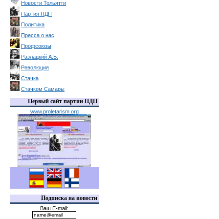
Новости Тольятти
Партия ПДП
Политика
Пресса о нас
Профсоюзы
Разлацкий А.Б.
Революция
Стачка
Стачком Самары
Первый сайт партии ПДП
www.proletarism.org
Подписка на новости
Ваш E-mail: