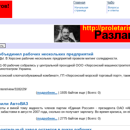
Главная
ЧаВо
Начальная
Вопросы
страница
и ответы
объединил рабочих нескольких предприятий
 В Херсоне рабочие нескольких предприятий провели митинг солидарности.
о 11-00 рабочие собрались у центральной проходной ООО «Херсонский машиностроител
кинотеатром Украина.
сонский хлопчатобумажный комбинат», ГП «Херсонский морской торговый порт», так
tent/view/3182/29/
(
подробнее...
| 1935 байтов еще | Всего: 0)
зили АвтоВАЗ
боты и виной тому жадность членов партии «Единая Россия» - президента ОАО «
забастовки в августе 2007 года, сколько он получает зарплату. Во время кризиса, он 
(
подробнее...
| 2775 байтов еще | Всего: 0)
оительный завод остается в руках рабочих