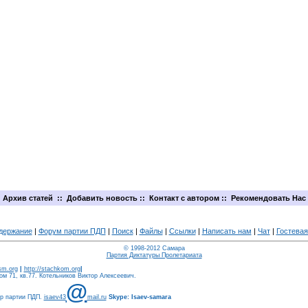
Архив статей
::
Добавить новость
::
Контакт с автором
::
Рекомендовать Нас
держание
|
Форум партии ПДП
|
Поиск
|
Файлы
|
Ссылки
|
Написать нам
|
Чат
|
Гостевая
© 1998-2012 Самара
Партия Диктатуры Пролетариата
ism.org
|
http://stachkom.org
|
м 71, кв.77. Котельников Виктор Алексеевич.
@
ер партии ПДП.
isaev43
mail.ru
Skype: Isaev-samara