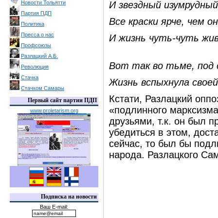
Новости Тольятти
И звездный изумрудный
Партия ПДП
Все краски ярче, чем 
Политика
Пресса о нас
И жизнь чуть-чуть жи
Профсоюзы
Разлацкий А.Б.
Вот так во тьме, под 
Революция
Стачка
Жизнь вспыхнула свое
Стачком Самары
Кстати, Разлацкий оппо
Первый сайт партии ПДП
«подлинного марксизма
www.proletarism.org
друзьями, т.к. он был 
убедиться в этом, дост
сейчас, то был бы под
народа. Разлацкого Сам
Подписка на новости
Ваш E-mail: