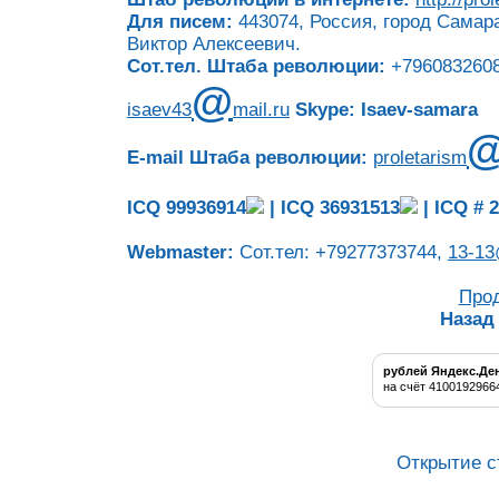
Для писем:
443074, Россия, город Самара
Виктор Алексеевич.
Сот.тел. Штаба революции:
+7960832608
@
isaev43
mail.ru
Skype: Isaev-samara
E-mail Штаба революции:
proletarism
ICQ 99936914
|
ICQ 36931513
|
ICQ # 
Webmaster:
Сот.тел: +79277373744,
13-13
Про
Назад
рублей Яндекс.Де
на счёт 4100192966
Открытие с