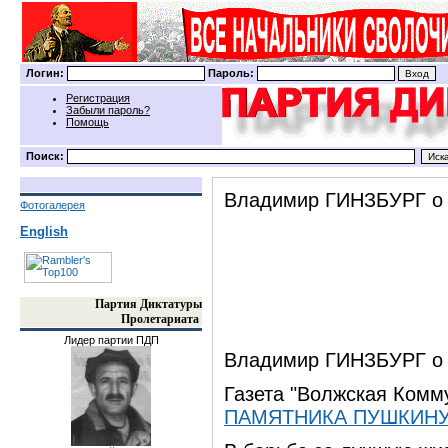
Логин:
Пароль:
Регистрация
Забыли пароль?
Помощь
Поиск:
Владимир ГИНЗБУРГ о 
Фотогалерея
English
Партия Диктатуры
Пролетариата
Лидер партии ПДП
Владимир ГИНЗБУРГ о 
Газета "Волжская Комм
ПАМЯТНИКА ПУШКИН