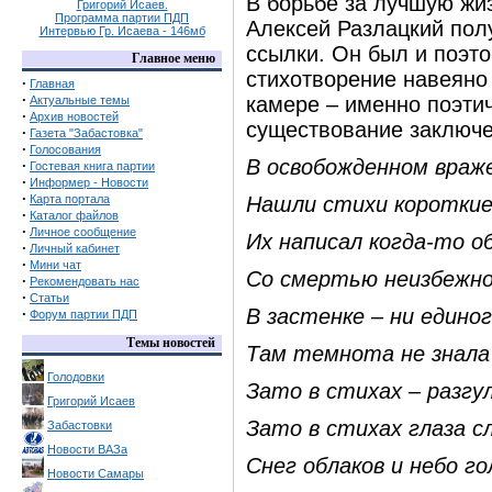
В борьбе за лучшую жиз
Григорий Исаев.
Программа партии ПДП
Алексей Разлацкий полу
Интервью Гр. Исаева - 146мб
ссылки. Он был и поэт
Главное меню
стихотворение навеяно
·
Главная
·
камере – именно поэт
Актуальные темы
·
Архив новостей
существование заключе
·
Газета "Забастовка"
·
Голосования
В освобожденном враж
·
Гостевая книга партии
·
Информер - Новости
·
Карта портала
Нашли стихи короткие
·
Каталог файлов
·
Личное сообщение
Их написал когда-то о
·
Личный кабинет
·
Мини чат
Со смертью неизбежн
·
Рекомендовать нас
·
Статьи
В застенке – ни единог
·
Форум партии ПДП
Темы новостей
Там темнота не знала 
Голодовки
Зато в стихах – разгул
Григорий Исаев
Зато в стихах глаза с
Забастовки
Новости ВАЗа
Снег облаков и небо го
Новости Самары