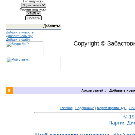
Тип подписки:
Формат подписки:
Добавить:
Добавить новость
Добавить ссылку
Добавить файл
Copyright © Забастов
Архив статей
::
Добавить ново
Главная
|
Содержание
|
Форум партии ПДП
|
Пои
© 19
Партия Ди
Штаб революции в интернете:
http://pro