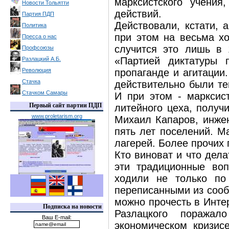
марксистского учения
Новости Тольятти
действий.
Партия ПДП
Действовали, кстати, 
Политика
при этом на весьма хо
Пресса о нас
случится это лишь в 
Профсоюзы
«Партией диктатуры 
Разлацкий А.Б.
Революция
пропаганде и агитации
Стачка
действительно были те
Стачком Самары
И при этом - марксист
Первый сайт партии ПДП
литейного цеха, получ
www.proletarism.org
Михаил Капаров, инжен
пять лет поселений. М
лагерей. Более прочих 
Кто виноват и что дел
эти традиционные воп
ходили не только по
переписанными из сооб
можно прочесть в Инте
Подписка на новости
Разлацкого поражал
Ваш E-mail:
экономическом кризисе