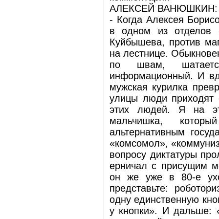
АЛЕКСЕЙ ВАНЮШКИН:
- Когда Алексея Борис
в одном из отделов 
Куйбышева, против маг
на лестнице. Обыкнове
по швам, шатается
информационный. И вдр
мужская курилка превр
улицы люди приходят с
этих людей. Я на э
мальчишка, которы
альтернативным госуд
«комсомол», «коммуниз
вопросу диктатуры про
ерничал с присущим мо
он же уже в 80-е ухо
представьте: роботор
одну единственную кноп
у кнопки». И дальше: 