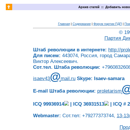
Архив статей
::
Добавить ново
Главная
|
Содержание
|
Форум партии ПДП
|
Пои
© 19
Партия Ди
Штаб революции в интернете:
http://pro
Для писем:
443074, Россия, город Самара
Виктор Алексеевич.
Сот.тел. Штаба революции:
+7960832608
@
isaev43
mail.ru
Skype: Isaev-samara
E-mail Штаба революции:
proletarism
ICQ 99936914
|
ICQ 36931513
|
ICQ # 
Webmaster:
Сот.тел: +79277373744,
13-13
Про