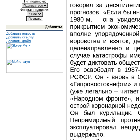
Тип подписки:
говорил за десятилети
Формат подписки:
прогнозов. «Если бы ин
1980-м, - она увидел
прикрытием экономичес
Добавить:
вполне упорядоченной
Добавить новость
Добавить ссылку
воровства и взяток, д
Добавить файл
целенаправленно и це
случае катастрофы име
будет диктовать общест
Его освободят в 1987
РСФСР. Он - вновь в С
«Гипровостокнефти» и 
(уже легально – читае
«Народном фронте», и…
острой коронарной недо
Он был курильщик. 
Непримиримый проти
эксплуатировал нещад
выдержало.