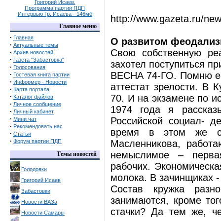
Григорий Исаев.
Программа партии ПДП
Интервью Гр. Исаева - 146мб
http://www.gazeta.ru/ne
Главное меню
·
Главная
О развитом феодализм
·
Актуальные темы
Свою собственную ре
·
Архив новостей
·
Газета "Забастовка"
захотел поступиться пр
·
Голосования
ВЕСНА 74-ГО. Помню ее
·
Гостевая книга партии
·
Информер - Новости
аттестат зрелости. В 
·
Карта портала
·
70. И на экзамене по и
Каталог файлов
·
Личное сообщение
1974 года я рассказ
·
Личный кабинет
·
Российской социал- д
Мини чат
·
Рекомендовать нас
время в этом же с
·
Статьи
·
Форум партии ПДП
Масленникова, работа
немыслимое – перва
Темы новостей
рабочих. Экономическа
Голодовки
молока. В зачинщиках -
Григорий Исаев
Состав кружка разн
Забастовки
занимаются, кроме то
Новости ВАЗа
стачки? Да тем же, ч
Новости Самары