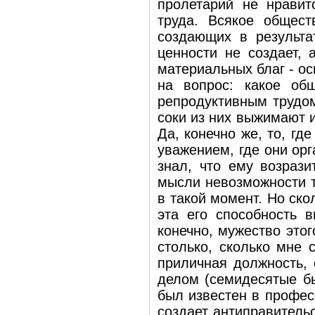
пролетарий не нравит
труда. Всякое общест
создающих в результа
ценности не создает, 
материальных благ - о
на вопрос: какое об
репродуктивным трудом
соки из них выжимают 
Да, конечно же, то, г
уважением, где они ор
знал, что ему возрази
мысли невозможности то
в такой момент. Но ско
эта его способность в
конечно, мужество это
столько, сколько мне 
приличная должность,
делом (семидесятые бы
был известен в профес
создает антиправитель