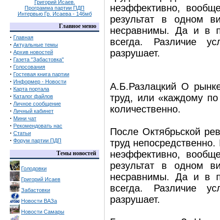
Григорий Исаев.
неэффективно, вообще
Программа партии ПДП
Интервью Гр. Исаева - 146мб
результат в одном в
Главное меню
несравнимы. Да и в п
·
Главная
всегда. Различие ус
·
Актуальные темы
разрушает.
·
Архив новостей
·
Газета "Забастовка"
·
Голосования
·
Гостевая книга партии
·
Информер - Новости
А.Б.Разлацкий О рынк
·
Карта портала
·
труд, или «каждому по
Каталог файлов
·
Личное сообщение
количественно.
·
Личный кабинет
·
Мини чат
·
Рекомендовать нас
После Октябрьской ре
·
Статьи
·
Форум партии ПДП
труд непосредственно.
неэффективно, вообще
Темы новостей
результат в одном в
Голодовки
несравнимы. Да и в п
Григорий Исаев
всегда. Различие ус
Забастовки
разрушает.
Новости ВАЗа
Новости Самары