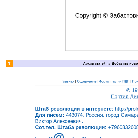
Copyright © Забастов
Архив статей
::
Добавить ново
Главная
|
Содержание
|
Форум партии ПДП
|
Пои
© 19
Партия Ди
Штаб революции в интернете:
http://pro
Для писем:
443074, Россия, город Самара
Виктор Алексеевич.
Сот.тел. Штаба революции:
+7960832608
@