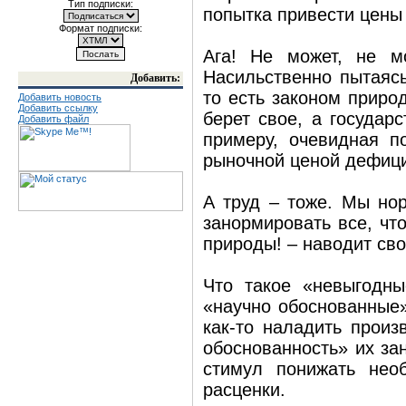
Тип подписки:
попытка привести цены 
Формат подписки:
Ага! Не может, не м
Насильственно пытаясь
Добавить:
то есть законом приро
Добавить новость
Добавить ссылку
берет свое, а государ
Добавить файл
примеру, очевидная п
рыночной ценой дефици
А труд – тоже. Мы но
занормировать все, чт
природы! – наводит сво
Что такое «невыгодн
«научно обоснованные»
как-то наладить произ
обоснованность» их за
стимул понижать нео
расценки.