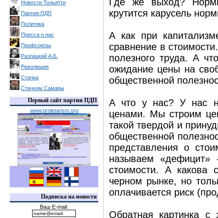
Где же выход? Норми
Новости Тольятти
крутится карусель нор
Партия ПДП
Политика
А как при капитализм
Пресса о нас
сравнение в стоимости
Профсоюзы
полезного труда. А чт
Разлацкий А.Б.
Революция
ожидание цены на своб
Стачка
общественной полезност
Стачком Самары
Первый сайт партии ПДП
А что у нас? У нас н
www.proletarism.org
ценами. Мы строим цен
такой твердой и принуд
общественной полезнос
представления о стои
называем «дефицит» -
стоимости. А какова
черном рынке, но толь
оплачивается риск (про
Подписка на новости
Ваш E-mail:
Обратная картинка с 