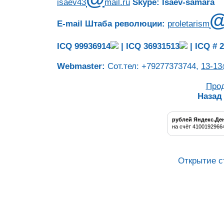
isaev43
mail.ru
Skype: Isaev-samara
E-mail Штаба революции:
proletarism
ICQ 99936914
|
ICQ 36931513
|
ICQ # 
Webmaster:
Сот.тел: +79277373744,
13-13
Про
Назад
рублей Яндекс.Де
на счёт 4100192966
Открытие с