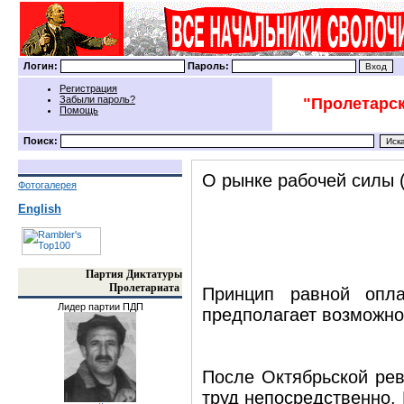
Логин:
Пароль:
Регистрация
Забыли пароль?
"Пролетарск
Помощь
Поиск:
О рынке рабочей силы 
Фотогалерея
English
Партия Диктатуры
Пролетариата
Принцип равной опл
Лидер партии ПДП
предполагает возможно
После Октябрьской ре
труд непосредственно.