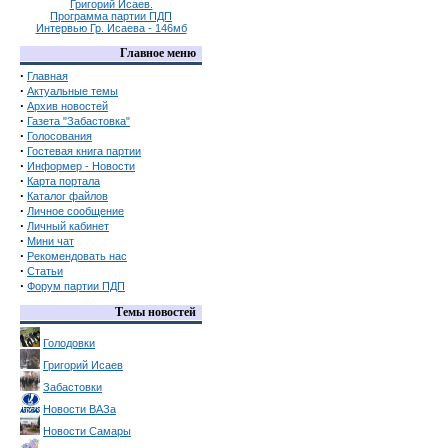
Григорий Исаев.
Программа партии ПДП
Интервью Гр. Исаева - 146мб
Главное меню
·
Главная
·
Актуальные темы
·
Архив новостей
·
Газета "Забастовка"
·
Голосования
·
Гостевая книга партии
·
Информер - Новости
·
Карта портала
·
Каталог файлов
·
Личное сообщение
·
Личный кабинет
·
Мини чат
·
Рекомендовать нас
·
Статьи
·
Форум партии ПДП
Темы новостей
Голодовки
Григорий Исаев
Забастовки
Новости ВАЗа
Новости Самары