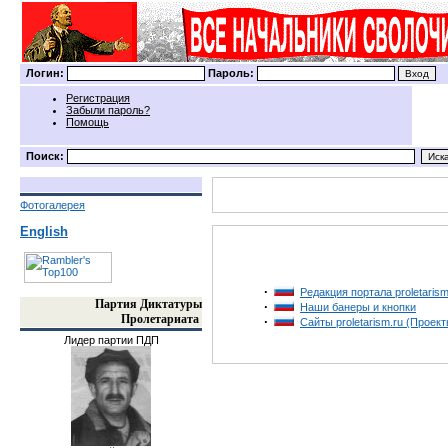
Логин:
Пароль:
Регистрация
Забыли пароль?
Помощь
Поиск:
Фотогалерея
English
·
Редакция портала proletarism
Партия Диктатуры
·
Наши банеры и кнопки
Пролетариата
·
Сайты proletarism.ru (Проект
Лидер партии ПДП