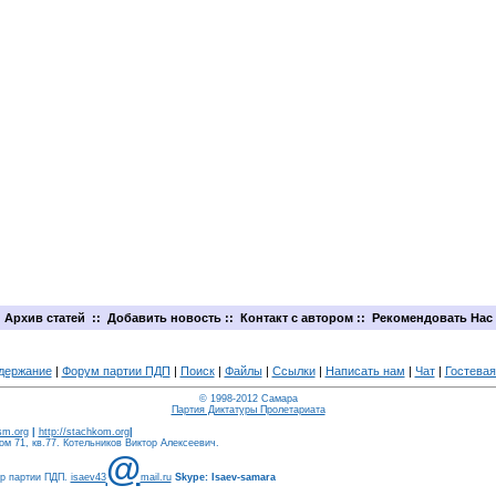
Архив статей
::
Добавить новость
::
Контакт с автором
::
Рекомендовать Нас
держание
|
Форум партии ПДП
|
Поиск
|
Файлы
|
Ссылки
|
Написать нам
|
Чат
|
Гостевая
© 1998-2012 Самара
Партия Диктатуры Пролетариата
ism.org
|
http://stachkom.org
|
м 71, кв.77. Котельников Виктор Алексеевич.
@
ер партии ПДП.
isaev43
mail.ru
Skype: Isaev-samara