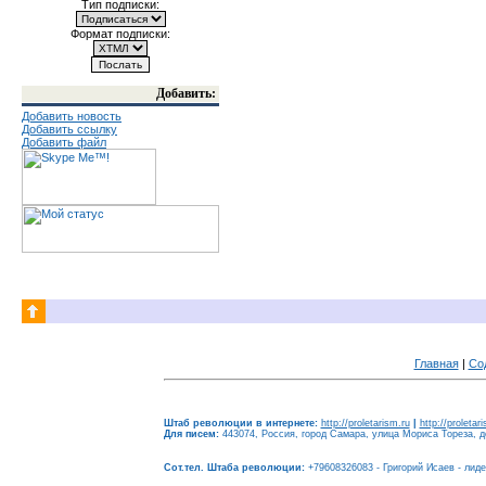
Тип подписки:
Формат подписки:
Добавить:
Добавить новость
Добавить ссылку
Добавить файл
Главная
|
Со
Штаб революции в интернете:
http://proletarism.ru
|
http://proletar
Для писем:
443074, Россия, город Самара, улица Мориса Тореза, до
Сот.тел. Штаба революции:
+79608326083 - Григорий Исаев - лид