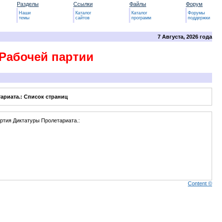
Разделы
Ссылки
Файлы
Форум
Наши
Каталог
Каталог
Форумы
темы
сайтов
программ
поддержки
7 Августа, 2026 года
Рабочей партии
ариата.: Список страниц
ртия Диктатуры Пролетариата.:
Content ©