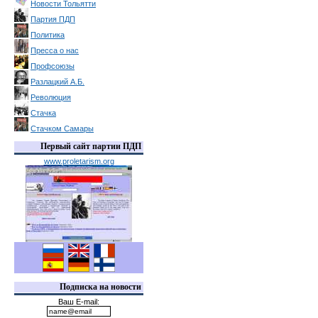
Новости Тольятти
Партия ПДП
Политика
Пресса о нас
Профсоюзы
Разлацкий А.Б.
Революция
Стачка
Стачком Самары
Первый сайт партии ПДП
www.proletarism.org
Подписка на новости
Ваш E-mail: