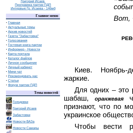
Григорий Исаев.
собы
Программа партии ПДП
Интервью Гр. Исаева - 146мб
Главное меню
Вот, 
·
Главная
·
Актуальные темы
·
Архив новостей
·
Газета "Забастовка"
РЕВ
·
Голосования
·
Гостевая книга партии
·
Информер - Новости
·
Карта портала
·
Каталог файлов
·
Личное сообщение
·
Личный кабинет
Киев. Ноябрь-
·
Мини чат
·
Рекомендовать нас
жаркие.
·
Статьи
·
Форум партии ПДП
Для одних – это 
Темы новостей
шабаш,
чу
оранжевая
Голодовки
признают, что по м
Григорий Исаев
украинское общество
Забастовки
Новости ВАЗа
Чтобы вести р
Новости Самары