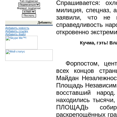
Спрашивается: ох
Тип подписки:
Формат подписки:
милиция, спецназ, а
заявили, что не
Добавить:
справедливость нар
Добавить новость
откровенно экстреми
Добавить ссылку
Добавить файл
Кучма, гэть! Вл
Форпостом, цен
всех концов стран
Майдан Незалежност
Площадь Независимо
восставший народ
находились тысячи,
ПЛОЩАДЬ собир
раскрепощённых гр