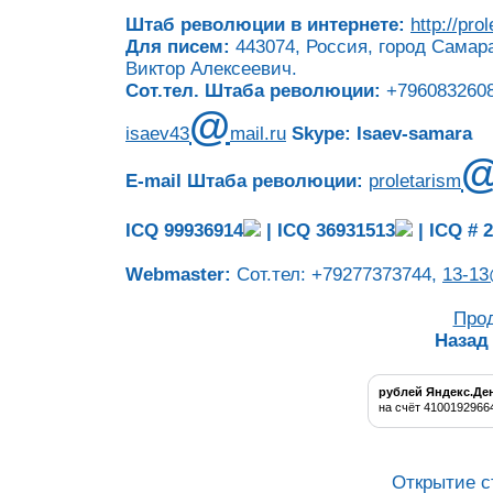
Штаб революции в интернете:
http://pro
Для писем:
443074, Россия, город Самара
Виктор Алексеевич.
Сот.тел. Штаба революции:
+7960832608
@
isaev43
mail.ru
Skype: Isaev-samara
E-mail Штаба революции:
proletarism
ICQ 99936914
|
ICQ 36931513
|
ICQ # 
Webmaster:
Сот.тел: +79277373744,
13-13
Про
Назад
рублей Яндекс.Де
на счёт 4100192966
Открытие с