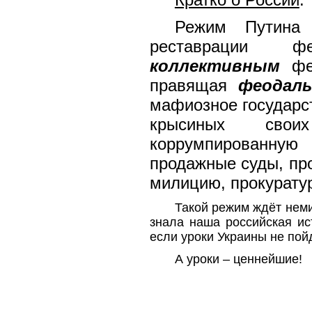
Режим Путина 
реставрации ф
коллективным
фео
правящая
феодаль
мафиозное государс
крысиных сво
коррумпированную
продажные суды, пр
милицию, прокурату
Такой режим ждёт неми
знала наша российская ис
если уроки Украины не пойд
А уроки – ценнейшие!