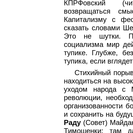
КПРФовский (чи
возвращаться с
Капитализму с фе
сказать словами Ш
Это не шутки. По
социализма мир дей
тупике. Глубже, бе
тупика, если вгляде
Стихийный порыв
находиться на высо
уходом народа с 
революции, необход
организованности б
и сохранить на буд
Раду
(Совет) Майда
Тимошенки: там д