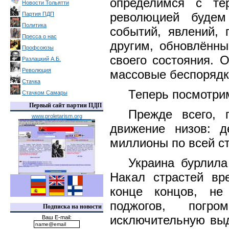
определимся с те
Новости Тольятти
революцией будем
Партия ПДП
Политика
событий, явлений, 
Пресса о нас
другим, обновлённы
Профсоюзы
своего состояния. 
Разлацкий А.Б.
Революция
массовые беспорядк
Стачка
Теперь посмотрим
Стачком Самары
Первый сайт партии ПДП
Прежде всего, 
www.proletarism.org
движение низов: д
миллионы по всей ст
Украина бурлила
Накал страстей вр
конце концов, не
поджогов, погр
Подписка на новости
исключительную выд
Ваш E-mail: