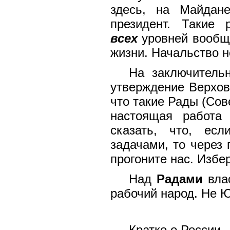
здесь, на Майдан
президент. Такие 
всех
уровней вообщ
жизни.
Начальство не
На заключитель
утверждение Верхов
что такие Рады (Сов
настоящая работа 
сказать, что, ес
задачами, то через
прогоните нас. Избе
Над
Радами
вла
рабочий народ. Не Ю
Кратко о России
.