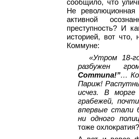
сообщило, что улич
Не революционная 
активной осозн
преступность? И ка
историей, вот что,
Коммуне:
«Утром 18-г
разбужен гр
Commu
n
a!”
… Ко
Париж! Распутн
исчез. В морге
грабежей, почт
впервые стали 
ни одного пол
тоже охлократия