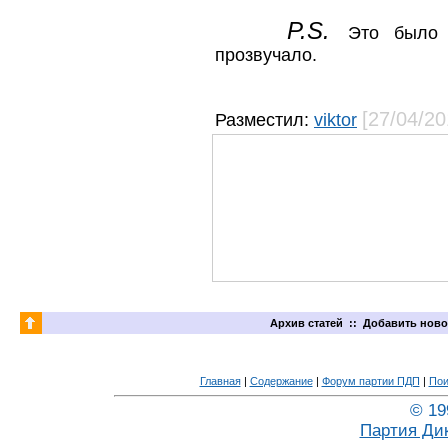
P
.
S
.
Это было
прозвучало.
[27/04/20
Разместил:
viktor
Архив статей
::
Добавить ново
Главная
|
Содержание
|
Форум партии ПДП
|
Пои
© 19
Партия Ди