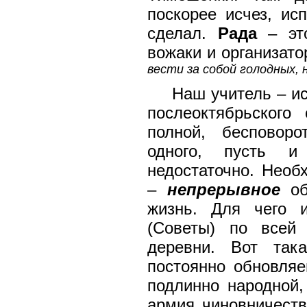
поскорее исчез, ис
сделал.
Рада
– эт
вожаки и организато
вести за собой голодных,
Наш учитель – и
послеоктябрьского
полной, беспово
одного, пусть 
недостаточно. Нео
–
непрерывное
об
жизнь. Для чего
(Советы) по всей
деревни. Вот так
постоянно обновля
подлинно народной
армия чиновничеств