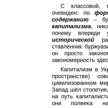
С классовой, 
очевиден: по
фор
содержанию
– бур
капитализма
, ник
почему впереди
исторической
раб
ставленник буржуаз
он просто закон
закономерность здес
Капитализм в Ук
пространстве) с
цивилизованном ми
Запад шёл столетия
на путь капиталист
они полвека на