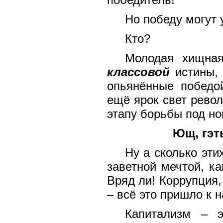
Но победу могут 
Кто?
Молодая хищная
классовой
истины, 
опьянённые победо
ещё ярок свет рево
этапу борьбы под н
Ющ, гэть
Ну а сколько эти
заветной мечтой, к
Вряд ли!
К
оррупция,
– всё это
пришло к н
Капитализм
–
эт