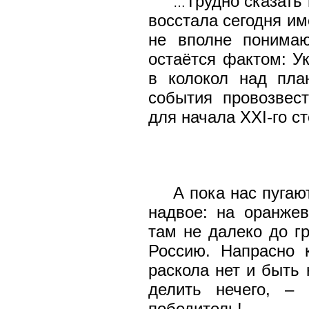
Трудно сказать
…
восстала сегодня им
не вполне понимаю
остаётся фактом: У
в колокол над план
события провозвест
для начала
XXI
-го с
А пока нас пугаю
надвое: на оранжев
там не далеко до г
Россию. Напрасно к
раскола нет и быть
делить нечего, –
победитель!