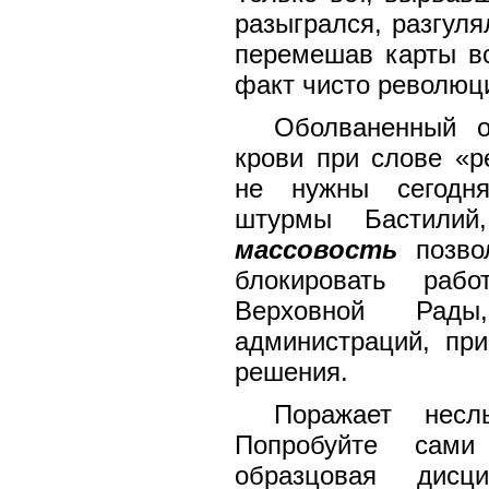
разыгрался, разгуля
перемешав карты вс
факт чисто революц
Оболваненный о
крови при слове «р
не нужны сегодня
штурмы Бастилий
массовость
позво
блокировать рабо
Верховной Рады
администраций, пр
решения.
Поражает нес
Попробуйте сам
образцовая дисц