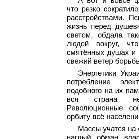
А вот и вовсе ф
что резко сократил
расстройствами. Пс
жизнь перед душев
светом, обдала та
людей вокруг, чт
смятённых душах и 
свежий ветер борьбы
Энергетики Укра
потребление элек
подобного на их пам
вся страна неп
Революционные со
орбиту всё населени
Массы учатся на
наглый обман влас