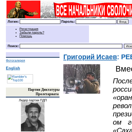
Логин:
Пароль:
Регистрация
Забыли пароль?
Помощь
Поиск:
Григорий Исаев
: Р
Фотогалерея
Вме
English
Посл
росс
Партия Диктатуры
Пролетариата
«ора
Лидер партии ПДП
рево
прези
ом г
«Сах