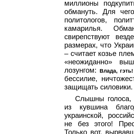
миллионы подкупит
обмануть. Для чег
политологов, полит
камарилья. Обм
свирепствуют везд
размерах, что Украи
– считает козье пле
«неожиданно» вы
лозунгом:
Влада, гэть!
бессилие, ничтожес
защищать силовики. 
Слышны голоса, 
из кувшина благ
украинской, россий
не без этого! Пре
Только вот, вырвав