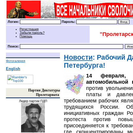
Логин:
Пароль:
Регистрация
Забыли пароль?
"Пролетарск
Помощь
Поиск:
Новости
: Рабочий Д
Фотогалерея
Петербурга!
English
14 февраля, 
автомобильной 
против увольнени
Партия Диктатуры
платы и давле
Пролетариата
требованием рабочих явля
Лидер партии ПДП
трудящихся России. О
инициативных граждан Ро
протеста против пов
присоединяется к требова
где сконцентрированы м