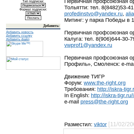
Первичная профсоюзная о
Тип подписки:
Тольятти: тел. 8(8482)53-41
Формат подписки:
profedinstvo@yandex.ru
,
ali
Митинг: у парка Победы в 
Добавить:
Первичная профсоюзная ор
Добавить новость
Добавить ссылку
Калуга: тел. 8(906)644-30-7
Добавить файл
vwprof1@yandex.ru
Первичная профсоюзная ор
Профиль», Смоленск: e-ma
Движение ТИГР
Форум:
www.the-right.org
Требования:
http://iskra-tig
In English:
http://iskra-tigr.ru
e-mail
press@the-right.org
[11/02/20
Разместил:
viktor