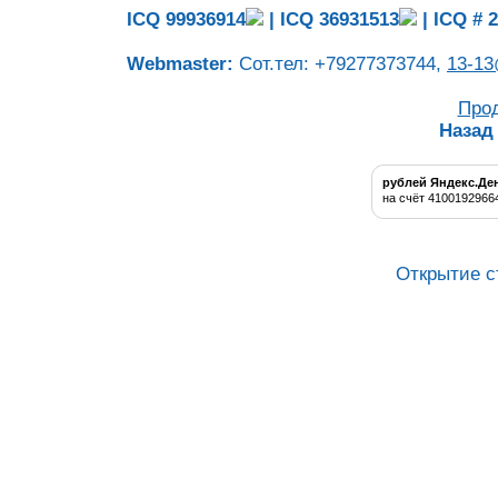
ICQ 99936914
|
ICQ 36931513
|
ICQ # 
Webmaster:
Сот.тел: +79277373744,
13-13
Про
Назад
рублей Яндекс.Де
на счёт 4100192966
Открытие с