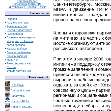
Григорий Исаев.
Санкт-Петербурге, Москве
Программа партии ПДП
Интервью Гр. Исаева - 146мб
МПРА и движение ТИГР бу
Главное меню
инициативные граждан
·
Главная
провозгласят свои прежние
·
Актуальные темы
·
Архив новостей
·
Газета "Забастовка"
Члены и сторонники парти
·
Голосования
·
на митингах и в частных б
Гостевая книга партии
·
Информер - Новости
Востоке организуют антиро
·
Карта портала
российского автопрома.
·
Каталог файлов
·
Личное сообщение
·
Личный кабинет
При этом в январе 2009 го
·
Мини чат
·
митинги «в поддержку оте
Рекомендовать нас
·
Статьи
громкие заявления и сомни
·
Форум партии ПДП
принесли ничего кроме шу
Темы новостей
выросли, а рабочие заводо
отдыхать за свой счет. Хот
Голодовки
совсем иную цель – партии
Григорий Исаев
регионами и социальными г
Забастовки
честные труженики россий
Новости ВАЗа
возненавидеть «барыг и жу
Новости Самары