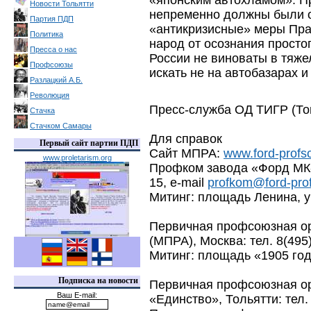
«японским автохламом». П
Новости Тольятти
непременно должны были о
Партия ПДП
«антикризисные» меры Прав
Политика
народ от осознания просто
Пресса о нас
России не виноваты в тяже
Профсоюзы
искать не на автобазарах и
Разлацкий А.Б.
Революция
Пресс-служба ОД ТИГР (То
Стачка
Стачком Самары
Для справок
Первый сайт партии ПДП
Сайт МПРА:
www.ford-profs
www.proletarism.org
Профком завода «Форд МК-В
15, e-mail
profkom@ford-prof
Митинг: площадь Ленина, у
Первичная профсоюзная о
(МПРА), Москва: тел. 8(495)
Митинг: площадь «1905 год
Подписка на новости
Первичная профсоюзная о
Ваш E-mail:
«Единство», Тольятти: тел.