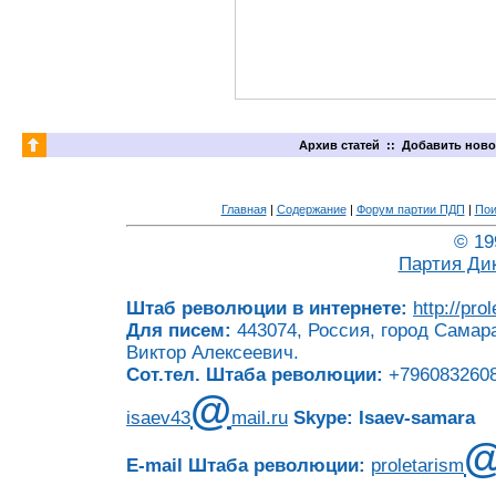
Архив статей
::
Добавить ново
Главная
|
Содержание
|
Форум партии ПДП
|
Пои
© 19
Партия Ди
Штаб революции в интернете:
http://pro
Для писем:
443074, Россия, город Самара
Виктор Алексеевич.
Сот.тел. Штаба революции:
+7960832608
@
isaev43
mail.ru
Skype: Isaev-samara
E-mail Штаба революции:
proletarism